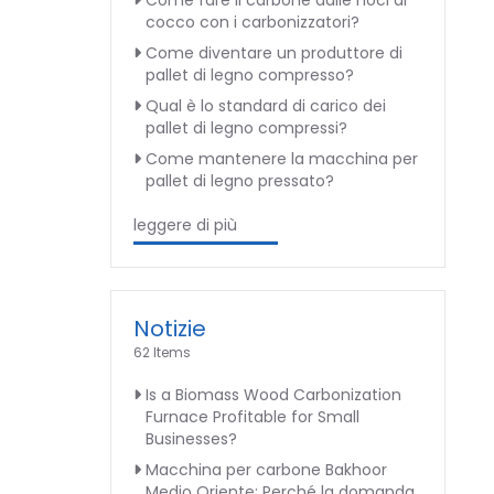
Come fare il carbone dalle noci di
cocco con i carbonizzatori?
Come diventare un produttore di
pallet di legno compresso?
Qual è lo standard di carico dei
pallet di legno compressi?
Come mantenere la macchina per
pallet di legno pressato?
leggere di più
Notizie
62 Items
Is a Biomass Wood Carbonization
Furnace Profitable for Small
Businesses?
Macchina per carbone Bakhoor
Medio Oriente: Perché la domanda