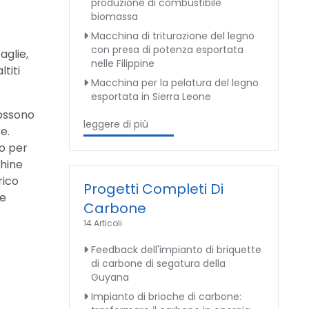
produzione di combustibile
biomassa
Macchina di triturazione del legno
con presa di potenza esportata
aglie,
nelle Filippine
titi
Macchina per la pelatura del legno
esportata in Sierra Leone
possono
leggere di più
e.
io per
chine
rico
Progetti Completi Di
ne
Carbone
14 Articoli
Feedback dell'impianto di briquette
di carbone di segatura della
Guyana
Impianto di brioche di carbone: