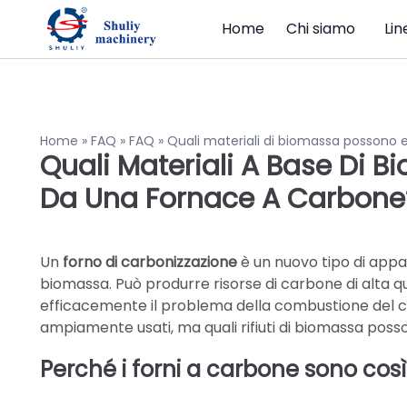
Home
Chi siamo
Lin
Home
»
FAQ
»
FAQ
»
Quali materiali di biomassa possono e
Quali Materiali A Base Di B
Da Una Fornace A Carbon
Un
forno di carbonizzazione
è un nuovo tipo di appa
biomassa. Può produrre risorse di carbone di alta qu
efficacemente il problema della combustione del ca
ampiamente usati, ma quali rifiuti di biomassa posson
Perché i forni a carbone sono così