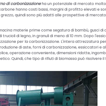
rno di carbonizzazione
ha un potenziale di mercato molto
carbone hanno costi bassi, margini di profitto elevati e so
grezzo, quindi sono più adatti alle prospettive di mercato
acina materie prime come segatura di bambù, gusci di a
 trucioli di legno, in granuli di meno di 10 mm. Dopo l'essi
nizzazione per la carbonizzazione. L'intera attrezzatura per
uzione di aste, forni di carbonizzazione, essiccatori e a
mplice, operazione conveniente, dimensioni ridotte, ingom
o. Quindi, che tipo di rifiuti di biomassa può risolvere il 