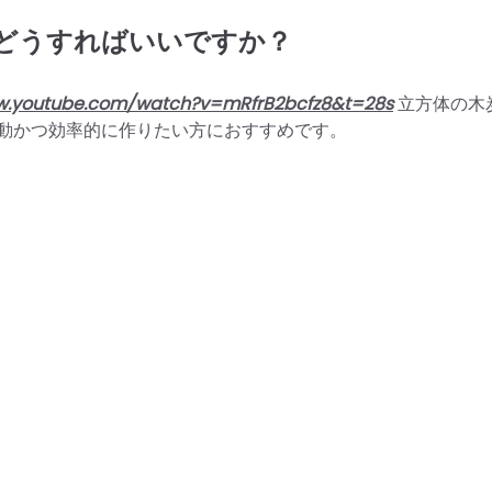
どうすればいいですか？
w.youtube.com/watch?v=mRfrB2bcfz8&t=28s
立方体の木
動かつ効率的に作りたい方におすすめです。