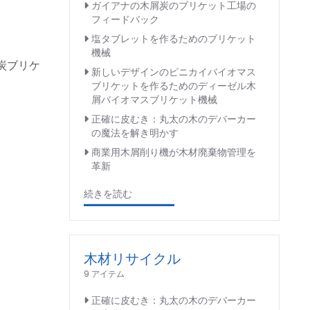
ガイアナの木屑炭のブリケット工場の
フィードバック
塩タブレットを作るためのブリケット
機械
炭ブリケ
新しいデザインのピニカイバイオマス
ブリケットを作るためのディーゼル木
屑バイオマスブリケット機械
正確に皮むき：丸太の木のデバーカー
の魔法を解き明かす
商業用木屑削り機が木材廃棄物管理を
革新
続きを読む
木材リサイクル
9 アイテム
正確に皮むき：丸太の木のデバーカー