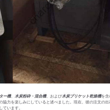
ター機
、
木炭粉砕・混合機
、および
木炭ブリケット乾燥機
を含
の協力を楽しみにしていると述べました。現在、彼の注文の出
しています。