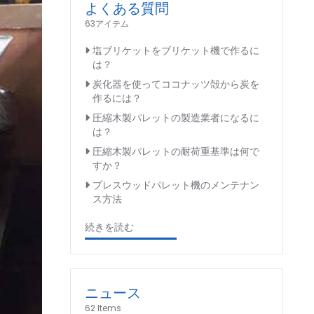
よくある質問
63アイテム
塩ブリケットをブリケット機で作るに
は？
炭化器を使ってココナッツ殻から炭を
作るには？
圧縮木製パレットの製造業者になるに
は？
圧縮木製パレットの耐荷重基準は何で
すか？
プレスウッドパレット機のメンテナン
ス方法
続きを読む
ニュース
62 Items