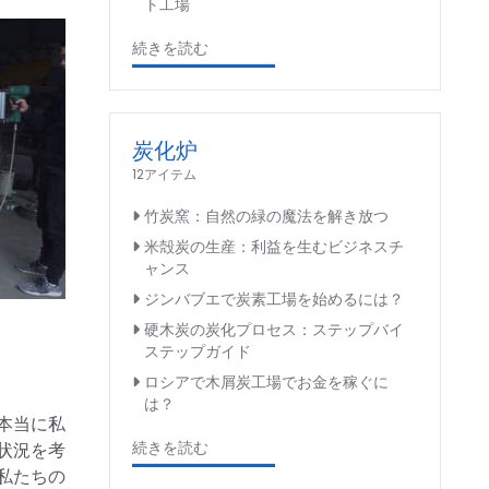
ト工場
続きを読む
炭化炉
12アイテム
竹炭窯：自然の緑の魔法を解き放つ
米殻炭の生産：利益を生むビジネスチ
ャンス
ジンバブエで炭素工場を始めるには？
硬木炭の炭化プロセス：ステップバイ
ステップガイド
ロシアで木屑炭工場でお金を稼ぐに
は？
本当に私
続きを読む
状況を考
私たちの