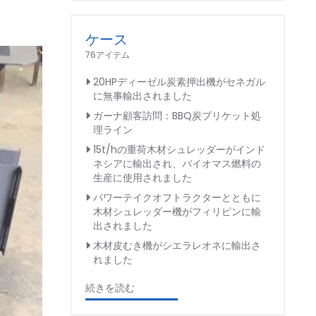
ケース
76アイテム
20HPディーゼル炭素押出機がセネガル
に無事輸出されました
ガーナ顧客訪問：BBQ炭ブリケット処
理ライン
15t/hの重荷木材シュレッダーがインド
ネシアに輸出され、バイオマス燃料の
生産に使用されました
パワーテイクオフトラクターとともに
木材シュレッダー機がフィリピンに輸
出されました
木材皮むき機がシエラレオネに輸出さ
れました
続きを読む