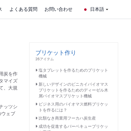
ス
よくある質問
お問い合わせ
日本語
ブリケット作り
26アイテム
塩タブレットを作るためのブリケット
用炭を作
機械
タマイズ
新しいデザインのピニカイバイオマス
て、大規
ブリケットを作るためのディーゼル木
屑バイオマスブリケット機械
ビジネス用のバイオマス燃料ブリケッ
ナッツシ
トを作るには？
のウェブ
比類なき商業用フーカハ炭生産
成功を促進するバーベキューブリケッ