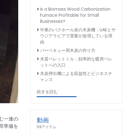
Is a Biomass Wood Carbonization
Furnace Profitable for Small
Businesses?
中東のバクホール炭の木炭機：UAEとサ
ウジアラビアで需要が急増している理
由
バーベキュー用木炭の作り方
木質ペレットミル：効率的な暖房ペレ
ットへの入口
木炭押出機による収益性とビジネスチ
ャンス
続きを読む
む一連の
動画
荷準備を
59アイテム