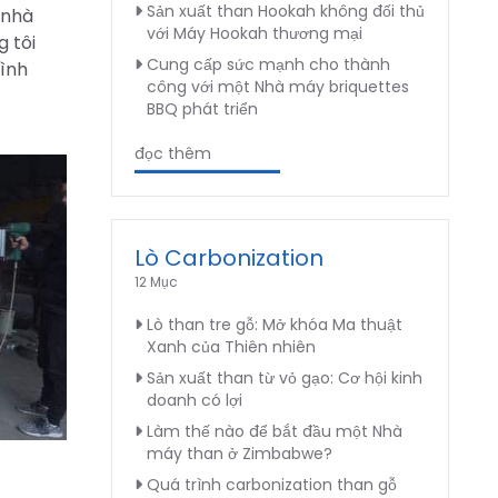
Sản xuất than Hookah không đối thủ
 nhà
với Máy Hookah thương mại
g tôi
Cung cấp sức mạnh cho thành
hình
công với một Nhà máy briquettes
BBQ phát triển
đọc thêm
Lò Carbonization
12 Mục
Lò than tre gỗ: Mở khóa Ma thuật
Xanh của Thiên nhiên
Sản xuất than từ vỏ gạo: Cơ hội kinh
doanh có lợi
Làm thế nào để bắt đầu một Nhà
máy than ở Zimbabwe?
Quá trình carbonization than gỗ