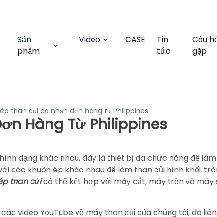
Sản
Video
CASE
Tin
Câu h
phẩm
tức
gặp
ép than củi đã nhận đơn hàng từ Philippines
ơn Hàng Từ Philippines
 hình dạng khác nhau, đây là thiết bị đa chức năng để làm
với các khuôn ép khác nhau để làm than củi hình khối, trò
ép than củi
có thể kết hợp với máy cắt, máy trộn và máy 
các video YouTube về máy than củi của chúng tôi, đã liên