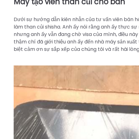
Máy tạo viên than củi cho bán
Dưới sự hướng dẫn kiên nhẫn của tư vấn viên bán hà
làm than củi shisha. Anh ấy nói rằng anh ấy thực s
nhưng anh ấy vẫn đang chờ visa của mình, điều này c
thậm chí đã giới thiệu anh ấy đến nhà máy sản xuất
biệt cảm ơn sự sắp xếp của chúng tôi và rất hài lòn