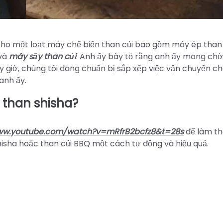
i cho một loạt máy chế biến than củi bao gồm máy ép than 
và
máy sấy than củi
. Anh ấy bày tỏ rằng anh ấy mong ch
ây giờ, chúng tôi đang chuẩn bị sắp xếp việc vận chuyển c
anh ấy.
 than shisha?
www.youtube.com/watch?v=mRfrB2bcfz8&t=28s
để làm th
hisha hoặc than củi BBQ một cách tự động và hiệu quả.