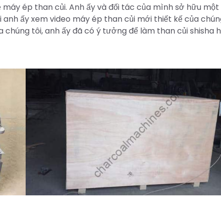
 về máy ép than củi. Anh ấy và đối tác của mình sở hữu một
hi anh ấy xem video máy ép than củi mới thiết kế của chún
a chúng tôi, anh ấy đã có ý tưởng để làm than củi shisha 