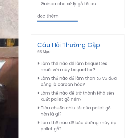
Guinea cho xử lý gỗ tối ưu
đọc thêm
Câu Hỏi Thường Gặp
63 Mục
Làm thế nào để làm briquettes
muối với máy briquetter?
Làm thế nào để làm than từ vỏ dừa
bằng lò carbon hóa?
Làm thế nào để trở thành Nhà sản
xuất pallet gỗ nén?
Tiêu chuẩn chịu tải của pallet gỗ
nén là gì?
Làm thế nào để bảo dưỡng máy ép
pallet gỗ?