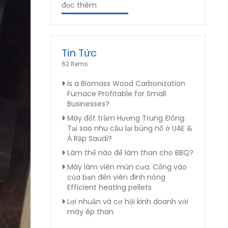
đọc thêm
Tin Tức
62 Items
Is a Biomass Wood Carbonization
Furnace Profitable for Small
Businesses?
Máy đốt trầm Hương Trung Đông:
Tại sao nhu cầu lại bùng nổ ở UAE &
Ả Rập Saudi?
Làm thế nào để làm than cho BBQ?
Máy làm viên mùn cưa: Cổng vào
của bạn đến viên đinh nóng
Efficient heating pellets
Lợi nhuận và cơ hội kinh doanh với
máy ép than