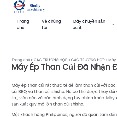
Trang
Về chúng
Dây chuyền sản
chủ
tôi
xuất
Trang chủ
»
CÁC TRƯỜNG HỢP
»
CÁC TRƯỜNG HỢP
»
Máy 
Máy Ép Than Củi Đã Nhận Đ
Máy ép than củi rất thực tế để làm than củi với các
củi BBQ và than củi shisha. Nó có thể được thay đổi 
trụ, viên nén và các hình dạng tùy chỉnh khác. Máy
sản xuất quy mô lớn than củi shisha.
Một khách hàng Philippines, người đã quan tâm đến 