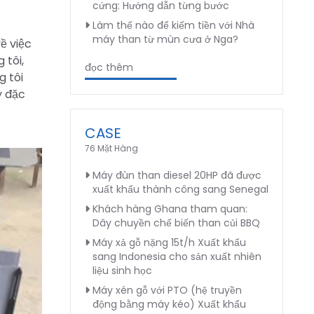
cứng: Hướng dẫn từng bước
Làm thế nào để kiếm tiền với Nhà
máy than từ mùn cưa ở Nga?
ề việc
 tôi,
đọc thêm
g tôi
y đặc
CASE
76 Mặt Hàng
Máy đùn than diesel 20HP đã được
xuất khẩu thành công sang Senegal
Khách hàng Ghana tham quan:
Dây chuyền chế biến than củi BBQ
Máy xả gỗ nặng 15t/h Xuất khẩu
sang Indonesia cho sản xuất nhiên
liệu sinh học
Máy xén gỗ với PTO (hệ truyền
động bằng máy kéo) Xuất khẩu