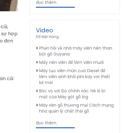
đọc thêm
củi,
Video
ờ sự hợp
59 Mặt Hàng
ho đơn
Phản hồi về nhà máy viên nén than
bột gỗ Guyana
Máy nén viên để làm viên muối
Máy tạo viên mùn cưa Diesel để
làm viên sinh khối pini kay với thiết
an củi
kế mới
Bóc vỏ với Độ chính xác: Hé lộ bí
mật của Máy gột gỗ log
Máy xén gỗ thương mại Cách mạng
hóa quản lý chất thải gỗ
đọc thêm