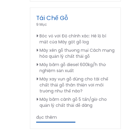
Tái Chế Gỗ
9 Mục
Bóc vỏ với Độ chính xác: Hé lộ bí
mật của Máy gột gỗ log
Máy xén gỗ thương mại Cách mạng
hóa quản lý chất thải gỗ
Máy băm gỗ diesel 600kg/h thử
nghiệm sản xuất
Máy xay vụn gỗ dùng cho tái chế
chất thải gỗ thân thiện với môi
trường như thế nào?
Máy băm cành gỗ 5 tấn/giờ cho
quản lý chất thải dễ dàng
đọc thêm