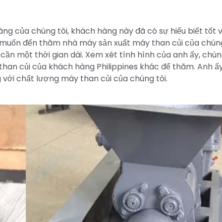
ng của chúng tôi, khách hàng này đã có sự hiểu biết tốt v
ự muốn đến thăm nhà máy sản xuất máy than củi của chúng
ần một thời gian dài. Xem xét tình hình của anh ấy, chún
 than củi của khách hàng Philippines khác để thăm. Anh ấ
g với chất lượng máy than củi của chúng tôi.