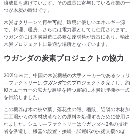
済成長を遂げています。その成長に寄与している産業の一
つが木炭の輸出です。
木炭はクリーンで再生可能、環境に優しいエネルギー源
で、料理、暖房、さらには電力源としても使用されます。
ウガンダには木炭製造に必要な原材料が豊富にあり、輸出
木炭プロジェクトに最適な場所となっています。
ウガンダの炭素プロジェクトの協力
2021年末に、中国の木炭機械の大手メーカーであるシュリ
―ファクトリーは
ウガンダ
でのプロジェクトを完了し、約
10万エーカーの広大な農場を持つ農家に木炭処理機器一式
を供給しました。
この機器は木の枝や葉、落花生の殻、稲殻、近隣の木材加
工工場からの木材残渣などの原料を処理するために使用さ
れました。シュリ―ファクトリーはウガンダへ2名の技術
者を派遣し、機器の設置・接続・試運転の技術支援のほ