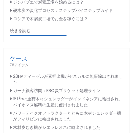
ジンバブエで炭素工場を始めるには？
硬木炭の炭化プロセス：ステップバイステップガイド
ロシアで木屑炭工場でお金を稼ぐには？
続きを読む
ケース
76アイテム
20HPディーゼル炭素押出機がセネガルに無事輸出されまし
た
ガーナ顧客訪問：BBQ炭ブリケット処理ライン
15t/hの重荷木材シュレッダーがインドネシアに輸出され、
バイオマス燃料の生産に使用されました
パワーテイクオフトラクターとともに木材シュレッダー機
がフィリピンに輸出されました
木材皮むき機がシエラレオネに輸出されました