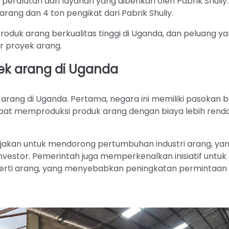
s peralatan dan layanan yang diberikan oleh Pabrik Shuliy.
rang dan 4 ton pengikat dari Pabrik Shuliy.
oduk arang berkualitas tinggi di Uganda, dan peluang y
or proyek arang.
ek arang di Uganda
rang di Uganda. Pertama, negara ini memiliki pasokan 
apat memproduksi produk arang dengan biaya lebih rend
jakan untuk mendorong pertumbuhan industri arang, ya
nvestor. Pemerintah juga memperkenalkan inisiatif untuk
erti arang, yang menyebabkan peningkatan permintaan