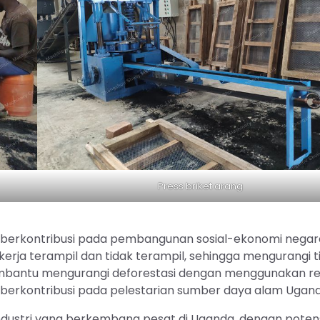
Press briket arang
a berkontribusi pada pembangunan sosial-ekonomi negar
erja terampil dan tidak terampil, sehingga mengurangi t
 membantu mengurangi deforestasi dengan menggunakan re
 berkontribusi pada pelestarian sumber daya alam Ugand
ndustri yang berkembang pesat di Uganda, dengan poten