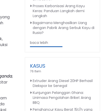
Proses Karbonisasi Arang Kayu
Keras: Panduan Langkah demi
Langkah
 yang
ah
Bagaimana Menghasilkan Uang
dengan Pabrik Arang Serbuk Kayu di
Rusia?
k,
baca lebih
uksi
KASUS
76 Item
ganda
,
Extruder Arang Diesel 20HP Berhasil
itar
Diekspor ke Senegal
Kunjungan Pelanggan Ghana:
Linimasa Pengolahan Briket Arang
ekam
BBQ
nda
Penghancur Kayu Berat 15t/h yang
okal