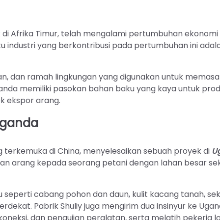
 di Afrika Timur, telah mengalami pertumbuhan ekonomi
tu industri yang berkontribusi pada pertumbuhan ini adal
kan, dan ramah lingkungan yang digunakan untuk memasa
anda memiliki pasokan bahan baku yang kaya untuk prod
ek ekspor arang.
Uganda
ang terkemuka di China, menyelesaikan sebuah proyek di
U
an arang kepada seorang petani dengan lahan besar sek
seperti cabang pohon dan daun, kulit kacang tanah, s
erdekat. Pabrik Shuliy juga mengirim dua insinyur ke Uga
oneksi, dan pengujian peralatan, serta melatih pekerja l