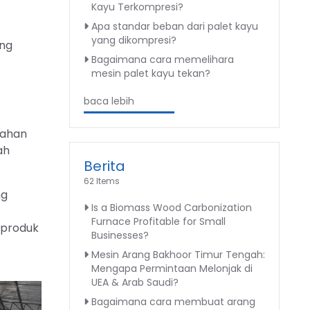
Kayu Terkompresi?
Apa standar beban dari palet kayu
yang dikompresi?
ang
Bagaimana cara memelihara
mesin palet kayu tekan?
baca lebih
bahan
ah
Berita
62 Items
ng
Is a Biomass Wood Carbonization
Furnace Profitable for Small
 produk
Businesses?
Mesin Arang Bakhoor Timur Tengah:
Mengapa Permintaan Melonjak di
UEA & Arab Saudi?
Bagaimana cara membuat arang