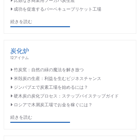
比類なき商業用フーカハ炭生産
成功を促進するバーベキューブリケット工場
続きを読む
炭化炉
12アイテム
竹炭窯：自然の緑の魔法を解き放つ
米殻炭の生産：利益を生むビジネスチャンス
ジンバブエで炭素工場を始めるには？
硬木炭の炭化プロセス：ステップバイステップガイド
ロシアで木屑炭工場でお金を稼ぐには？
続きを読む