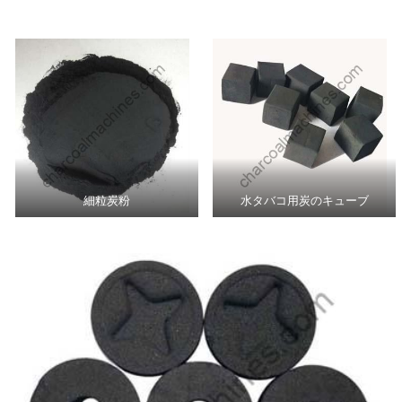
細粒炭粉
水タバコ用炭のキューブ