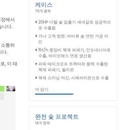
케이스
76개 품목
 시장에서
20HP 디젤 숯 압출기 세네갈로 성공적으
습니다.
로 수출됨
가나 고객 방문: 바비큐 숯 연탄 가공 라
인
잘 소통하
15t/h 중장비 목재 파쇄기, 인도네시아로
다.
수출, 바이오매스 연료 생산용
, 이 태
파워 테이크오프 트랙터와 함께 수출된
목재 파쇄기, 필리핀
목재 스키닝 머신, 시에라리온으로 수출
더 읽기
완전 숯 프로젝트
14개 항목