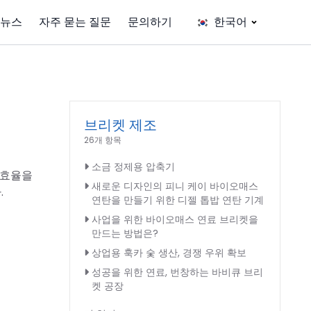
뉴스
자주 묻는 질문
문의하기
한국어
브리켓 제조
26개 항목
소금 정제용 압축기
 효율을
새로운 디자인의 피니 케이 바이오매스
.
연탄을 만들기 위한 디젤 톱밥 연탄 기계
사업을 위한 바이오매스 연료 브리켓을
만드는 방법은?
상업용 훅카 숯 생산, 경쟁 우위 확보
성공을 위한 연료, 번창하는 바비큐 브리
켓 공장