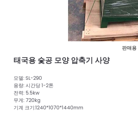
판매용 
태국용 숯공 모양 압축기 사양
모델: SL-290
용량: 시간당 1-2톤
전력: 5.5kw
무게: 720kg
기계 크기:1240*1070*1440mm