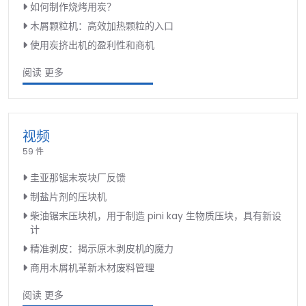
如何制作烧烤用炭？
木屑颗粒机：高效加热颗粒的入口
使用炭挤出机的盈利性和商机
阅读 更多
视频
59 件
圭亚那锯末炭块厂反馈
制盐片剂的压块机
柴油锯末压块机，用于制造 pini kay 生物质压块，具有新设
计
精准剥皮：揭示原木剥皮机的魔力
商用木屑机革新木材废料管理
阅读 更多