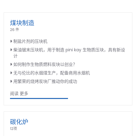
煤块制造
26 件
制盐片剂的压块机
柴油锯末压块机，用于制造 pini kay 生物质压块，具有新设
计
如何制作生物质燃料炭块以创业？
无与伦比的水烟煤生产，配备商用水烟机
用繁荣的烧烤炭块厂推动你的成功
阅读 更多
碳化炉
12项