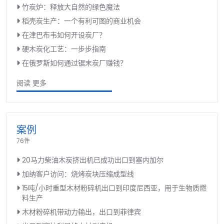
竹炭炉：释放大自然的绿色魔法
稻壳炭生产：一个有利可图的商业机会
在津巴布韦如何开设炭厂？
硬木炭化工艺：一步步指南
在俄罗斯如何通过锯末炭厂赚钱？
阅读 更多
案例
76件
20马力柴油木炭挤出机已成功出口到塞内加尔
加纳客户访问：烧烤炭块压缩成型线
15吨/小时重型木材粉碎机出口到印度尼西亚，用于生物质燃
料生产
木材粉碎机带动力输出，出口到菲律宾