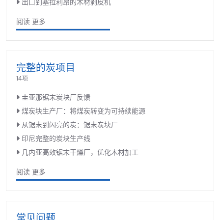
出口到塞拉利昂的木材剥皮机
阅读 更多
完整的炭项目
14项
圭亚那锯末炭块厂反馈
煤炭块生产厂：将煤炭转变为可持续能源
从锯末到闪亮的炭：锯末炭块厂
印尼完整的炭块生产线
几内亚高效锯末干燥厂，优化木材加工
阅读 更多
常见问题