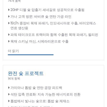
76개 품목
20HP 디젤 숯 압출기 세네갈로 성공적으로 수출됨
가나 고객 방문: 바비큐 숯 연탄 가공 라인
15t/h 중장비 목재 파쇄기, 인도네시아로 수출, 바이오매스
연료 생산용
파워 테이크오프 트랙터와 함께 수출된 목재 파쇄기, 필리핀
목재 스키닝 머신, 시에라리온으로 수출
더 읽기
완전 숯 프로젝트
14개 항목
가이아나 톱밥 숯 연탄 공장 피드백
석탄 압축 연료화: 지속 가능한 에너지로의 전환
톱밥에서 빛나는 숯으로: 톱밥 숯 제재소