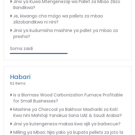
Jinsi ya Kuwa Mtengenezaji wa Pallet za Mbao Zilizo
Bandikwa?
Je, kiwango cha mzigo wa pallets za mbao
zilizobandikwa ni nini?
Jinsi ya kudumisha mashine ya pallet ya mbao za
presha?
Soma zaidi
Habari
62 Items
Is a Biomass Wood Carbonization Furnace Profitable
for Small Businesses?
Mashine ya Charcoal ya Bakhoor Mashariki za Kati:
Kwa nini Mahitaji Yanakua Sana UAE & Saudi Arabia?
Jinsi ya kutengeneza makaa kwa ajili ya barbecue?
Milling ya Mbao: Njia yako ya kupata pellets za joto la