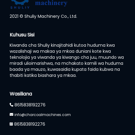
2021 © Shuliy Machinery Co., Ltd.
Whatsapp
Kuhusu Sisi
Kiwanda cha Shuliy kinajitahidi kutoa huduma kwa
Email
wazalishaji wa makaa ya mkaa duniani kote kwa
teknolojia ya viwanda ya kiwango cha juu, muundo wa
Wechat
miradi ulioimarishwa, na mchakato kamili wa huduma
baada ya mauzo, kuwasaidia kupata faida kubwa na
thabiti katika biashara ya mkaa.
Chat
Wasiliana
8615838192276
info@charcoalmachines.com
8615838192276