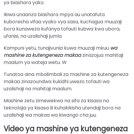
ya biashara yako.
Ikiwa unaanza biashara mpya au unatafuta
kuboresha vifaa vyako vya sasa, kuchagua muuzaji
bora kunaweza kufanya tofauti kubwa kwa ubora,
ufanisi, na uzalishaji jumla.
Kampuni yetu, tunajivunia kuwa muuzaji mkuu
wa
mashine za kutengeneza makaa
zinazojua mahitaji
maalum ya wateja wetu. W
Tunatoa aina mbalimbali za mashine za kutengeneza
makaa zinazoundwa kukidhi uwezo tofauti wa
uzalishaji na mahitaji maalum.
Mashine zetu zimewekwa na sifa za kisasa na
teknolojia ya kisasa ili kuhakikisha utendaji bora na
uzalishaji wa makaa wa kiwango cha juu.
Video ya mashine ya kutengeneza