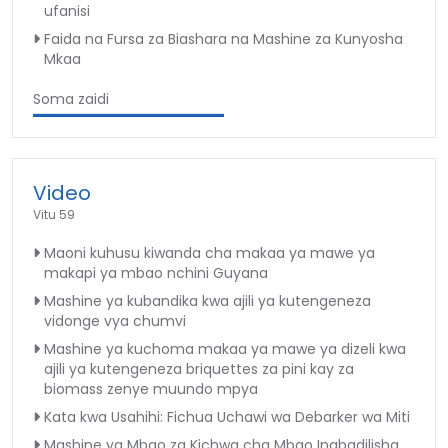
ufanisi
Faida na Fursa za Biashara na Mashine za Kunyosha
Mkaa
Soma zaidi
Video
Vitu 59
Maoni kuhusu kiwanda cha makaa ya mawe ya
makapi ya mbao nchini Guyana
Mashine ya kubandika kwa ajili ya kutengeneza
vidonge vya chumvi
Mashine ya kuchoma makaa ya mawe ya dizeli kwa
ajili ya kutengeneza briquettes za pini kay za
biomass zenye muundo mpya
Kata kwa Usahihi: Fichua Uchawi wa Debarker wa Miti
Mashine ya Mbao za Kichwa cha Mbao Inabadilisha