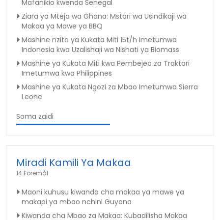
Mafanikio kwenda Senegal
Ziara ya Mteja wa Ghana: Mstari wa Usindikaji wa
Makaa ya Mawe ya BBQ
Mashine nzito ya Kukata Miti 15t/h Imetumwa
Indonesia kwa Uzalishaji wa Nishati ya Biomass
Mashine ya Kukata Miti kwa Pembejeo za Traktori
Imetumwa kwa Philippines
Mashine ya Kukata Ngozi za Mbao Imetumwa Sierra
Leone
Soma zaidi
Miradi Kamili Ya Makaa
14 Föremål
Maoni kuhusu kiwanda cha makaa ya mawe ya
makapi ya mbao nchini Guyana
Kiwanda cha Mbao za Makaa: Kubadilisha Makaa