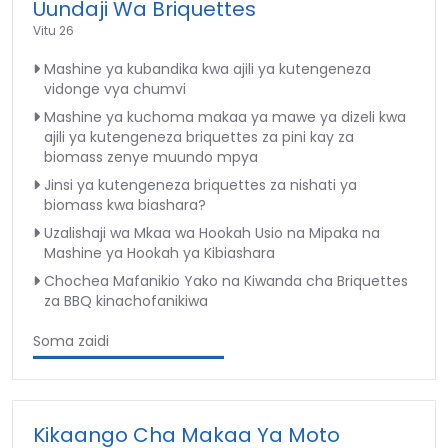
Uundaji Wa Briquettes
Vitu 26
Mashine ya kubandika kwa ajili ya kutengeneza
vidonge vya chumvi
Mashine ya kuchoma makaa ya mawe ya dizeli kwa
ajili ya kutengeneza briquettes za pini kay za
biomass zenye muundo mpya
Jinsi ya kutengeneza briquettes za nishati ya
biomass kwa biashara?
Uzalishaji wa Mkaa wa Hookah Usio na Mipaka na
Mashine ya Hookah ya Kibiashara
Chochea Mafanikio Yako na Kiwanda cha Briquettes
za BBQ kinachofanikiwa
Soma zaidi
Kikaango Cha Makaa Ya Moto