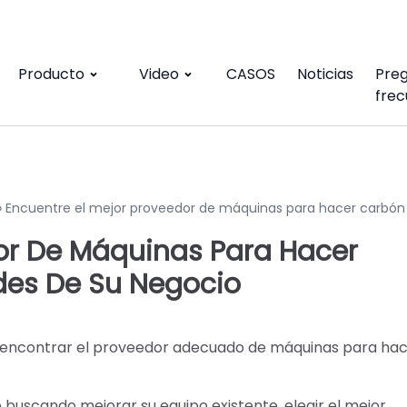
Producto
Video
CASOS
Noticias
Pre
frec
»
Encuentre el mejor proveedor de máquinas para hacer carbón 
dor De Máquinas Para Hacer
des De Su Negocio
, encontrar el proveedor adecuado de máquinas para ha
uscando mejorar su equipo existente, elegir el mejor