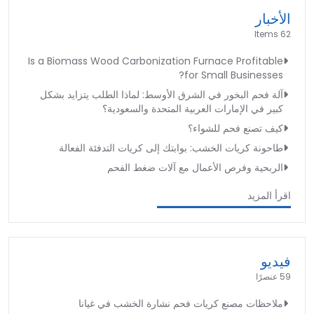
الأخبار
62 Items
Is a Biomass Wood Carbonization Furnace Profitable
for Small Businesses?
آلة فحم البخور في الشرق الأوسط: لماذا الطلب يتزايد بشكل
كبير في الإمارات العربية المتحدة والسعودية؟
كيف تصنع فحم للشواء؟
طاحونة كريات الخشب: بوابتك إلى كريات التدفئة الفعالة
الربحية وفرص الأعمال مع آلات ضغط الفحم
اقرأ المزيد
فيديو
59 عنصرًا
ملاحظات مصنع كريات فحم نشارة الخشب في غيانا