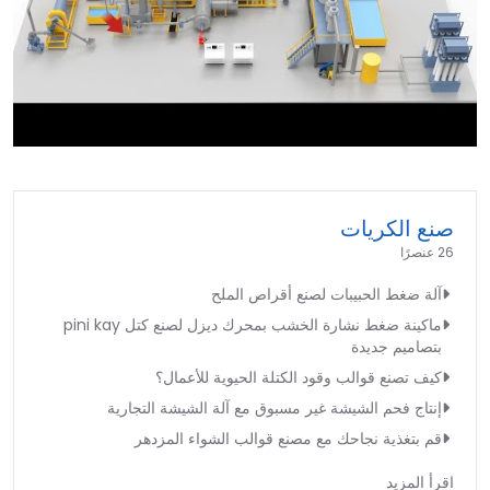
►
صنع الكريات
26 عنصرًا
آلة ضغط الحبيبات لصنع أقراص الملح
ماكينة ضغط نشارة الخشب بمحرك ديزل لصنع كتل pini kay
بتصاميم جديدة
كيف تصنع قوالب وقود الكتلة الحيوية للأعمال؟
إنتاج فحم الشيشة غير مسبوق مع آلة الشيشة التجارية
قم بتغذية نجاحك مع مصنع قوالب الشواء المزدهر
اقرأ المزيد