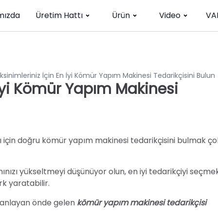
mızda
Üretim Hattı
Ürün
Video
VA
ksinimleriniz İçin En İyi Kömür Yapım Makinesi Tedarikçisini Bulun
n İyi Kömür Yapım Makinesi
sı için doğru kömür yapım makinesi tedarikçisini bulmak ço
nızı yükseltmeyi düşünüyor olun, en iyi tedarikçiyi seçmek
k yaratabilir.
nı anlayan önde gelen
kömür yapım makinesi tedarikçisi