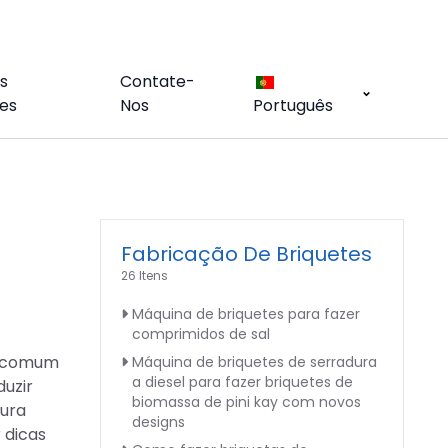
s
Contate-
es
Nos
Português
Fabricação De Briquetes
26 Itens
Máquina de briquetes para fazer
comprimidos de sal
o comum
Máquina de briquetes de serradura
a diesel para fazer briquetes de
duzir
biomassa de pini kay com novos
dura
designs
 dicas