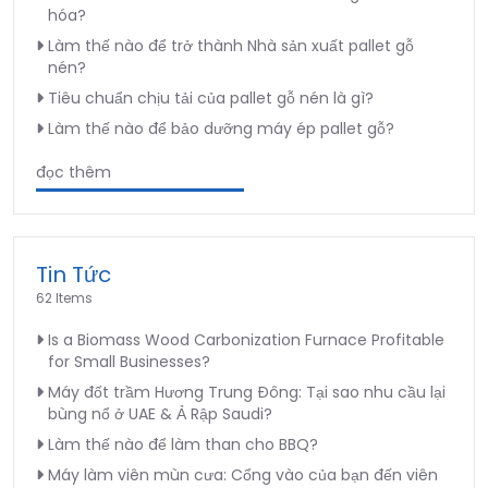
hóa?
Làm thế nào để trở thành Nhà sản xuất pallet gỗ
nén?
Tiêu chuẩn chịu tải của pallet gỗ nén là gì?
Làm thế nào để bảo dưỡng máy ép pallet gỗ?
đọc thêm
Tin Tức
62 Items
Is a Biomass Wood Carbonization Furnace Profitable
for Small Businesses?
Máy đốt trầm Hương Trung Đông: Tại sao nhu cầu lại
bùng nổ ở UAE & Ả Rập Saudi?
Làm thế nào để làm than cho BBQ?
Máy làm viên mùn cưa: Cổng vào của bạn đến viên