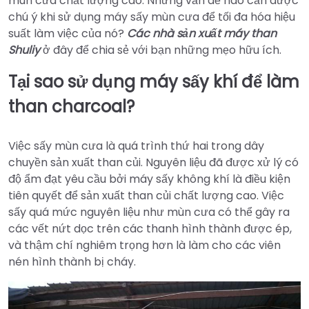
mùn cưa chất lượng cao. Những vấn đề nào cần được
chú ý khi sử dụng máy sấy mùn cưa để tối đa hóa hiệu
suất làm việc của nó?
Các nhà sản xuất máy than
Shuliy
ở đây để chia sẻ với bạn những mẹo hữu ích.
Tại sao sử dụng máy sấy khí để làm
than charcoal?
Việc sấy mùn cưa là quá trình thứ hai trong dây
chuyền sản xuất than củi. Nguyên liệu đã được xử lý có
độ ẩm đạt yêu cầu bởi máy sấy không khí là điều kiện
tiên quyết để sản xuất than củi chất lượng cao. Việc
sấy quá mức nguyên liệu như mùn cưa có thể gây ra
các vết nứt dọc trên các thanh hình thành được ép,
và thậm chí nghiêm trọng hơn là làm cho các viên
nén hình thành bị cháy.