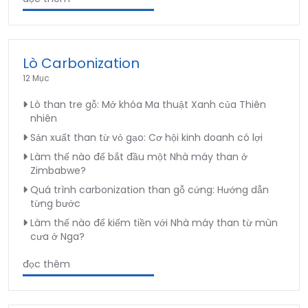
Lò Carbonization
12 Mục
Lò than tre gỗ: Mở khóa Ma thuật Xanh của Thiên
nhiên
Sản xuất than từ vỏ gạo: Cơ hội kinh doanh có lợi
Làm thế nào để bắt đầu một Nhà máy than ở
Zimbabwe?
Quá trình carbonization than gỗ cứng: Hướng dẫn
từng bước
Làm thế nào để kiếm tiền với Nhà máy than từ mùn
cưa ở Nga?
đọc thêm