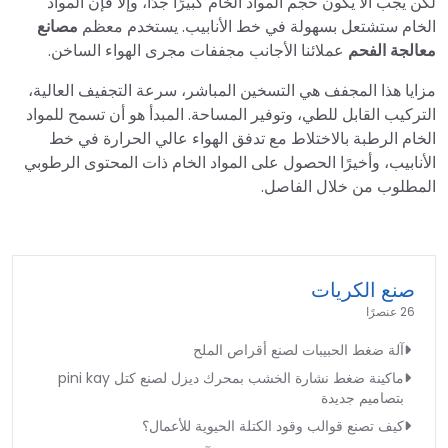
لكن يجب ألا يكون حجم المواد الخام كبيرًا جدًا، وإلا فإن المواد
الخام ستشتعل بسهولة في خط الأنابيب. يستخدم معظم
مصانع
معالجة الفحم
عملائنا الأجانب مجففات مجرى الهواء الساخن.
مزايا هذا المجفف هي التسخين المباشر، سرعة التجفيف العالية،
التركيب القابل للطي، وتوفير المساحة. المبدأ هو أن تسمح للمواد
الخام الرطبة بالاختلاط مع تدفق الهواء عالي الحرارة في خط
الأنابيب، وأخيرًا الحصول على المواد الخام ذات المحتوى الرطوبي
المطلوب من خلال الفاصل.
صنع الكريات
26 عنصرًا
آلة ضغط الحبيبات لصنع أقراص الملح
ماكينة ضغط نشارة الخشب بمحرك ديزل لصنع كتل pini kay
بتصاميم جديدة
كيف تصنع قوالب وقود الكتلة الحيوية للأعمال؟