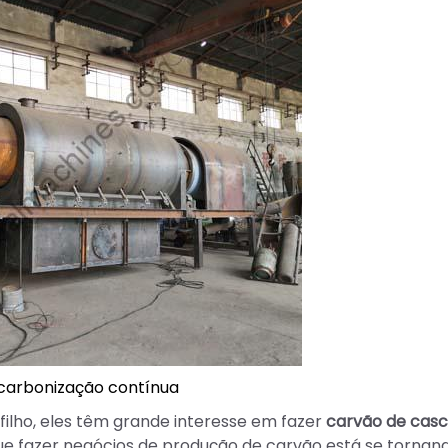
 carbonização contínua
 filho, eles têm grande interesse em fazer
carvão de casc
e fazer negócios de produção de carvão está se tornan