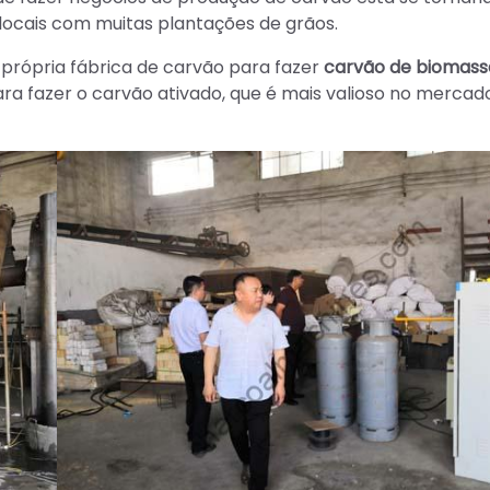
locais com muitas plantações de grãos.
 própria fábrica de carvão para fazer
carvão de biomass
a fazer o carvão ativado, que é mais valioso no mercado