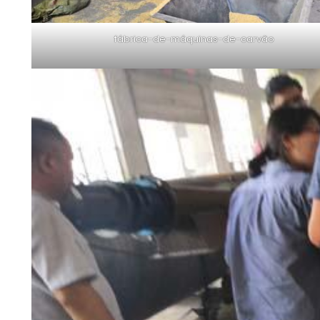
fábrica-de-máquinas-de-carvão