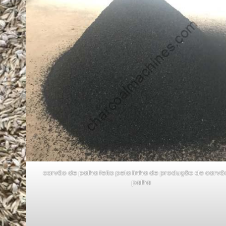
carvão de palha feito pela linha de produção de carvã
palha