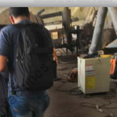
Clienti indiani-per-visita-fabbrica-di-carbone