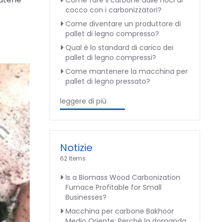
Come fare il carbone dalle noci di
cocco con i carbonizzatori?
Come diventare un produttore di
pallet di legno compresso?
Qual è lo standard di carico dei
pallet di legno compressi?
Come mantenere la macchina per
pallet di legno pressato?
leggere di più
Notizie
62 Items
Is a Biomass Wood Carbonization
Furnace Profitable for Small
Businesses?
Macchina per carbone Bakhoor
Medio Oriente: Perché la domanda