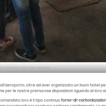
 della macchina-per-fare-carbone
all'aeroporto, oltre ad aver organizzato un buon hotel per 
e per le nostre premurose disposizioni riguardo al loro ar
mandato loro è il tipo continuo
forno-di-carbonizzazio
aggi eccezionali per produrre carbone rapidamente. Le m