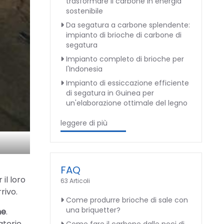
trasformare il carbone in energia
sostenibile
Da segatura a carbone splendente:
impianto di brioche di carbone di
segatura
Impianto completo di brioche per
l'Indonesia
Impianto di essiccazione efficiente
di segatura in Guinea per
un'elaborazione ottimale del legno
leggere di più
FAQ
il loro
63 Articoli
rivo.
Come produrre brioche di sale con
una briquetter?
ne
.
aterie