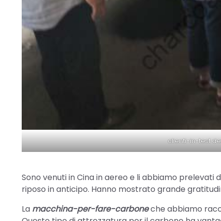
clienti-in-test
Sono venuti in Cina in aereo e li abbiamo prelevati d
riposo in anticipo. Hanno mostrato grande gratitudin
La
macchina-per-fare-carbone
che abbiamo racco
Questo tipo di attrezzatura per il carbone ha vant