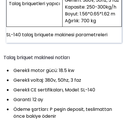
Gerilim: 380v, 50hz, 3 faz
Talaş briquetleri yapıcı
Kapasite: 250-300kg/h
Boyut: 1.56*0.65*1.62 m
Ağırlık: 700 kg
SL-140 talaş briquete makinesi parametreleri
Talaş briquet makinesi notları
Gerekli motor gücü: 18.5 kw
Gerekli voltaj: 380v, 50hz, 3 faz
Gerekli CE sertifikaları, Model: SL-140
Garanti: 12 ay
Ödeme şartları: P peşin deposit, teslimattan
önce bakiye ödenir