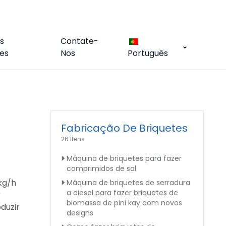
s
Contate-
es
Nos
Português
Fabricação De Briquetes
26 Itens
Máquina de briquetes para fazer
comprimidos de sal
kg/h
Máquina de briquetes de serradura
a diesel para fazer briquetes de
r
biomassa de pini kay com novos
duzir
designs