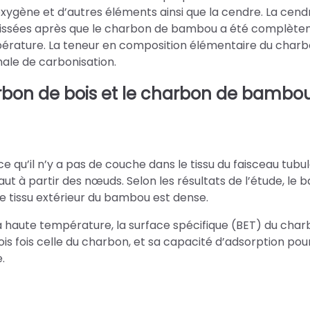
xygène et d’autres éléments ainsi que la cendre. La cend
laissées après que le charbon de bambou a été complèt
pérature. La teneur en composition élémentaire du char
le de carbonisation.
harbon de bois et le charbon de bambo
qu’il n’y a pas de couche dans le tissu du faisceau tubula
ut à partir des nœuds. Selon les résultats de l’étude, le
 Le tissu extérieur du bambou est dense.
à haute température, la surface spécifique (BET) du cha
 fois celle du charbon, et sa capacité d’adsorption pour
.