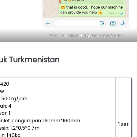
Umpan balik pelanggan untuk Shuliy
uk Turkmenistan
-420
kw
: 500kg/jam
ah: 4
ar: 1
 inlet pengumpan: 190mm*160mm
1 set
in: 1.2*0.5*0.7m
in: 140kg