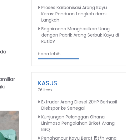
Proses Karbonisasi Arang Kayu
Keras: Panduan Langkah demi
Langkah
Bagaimana Menghasilkan Uang
dengan Pabrik Arang Serbuk Kayu di
Rusia?
ada
baca lebih
amiliar
KASUS
ki
76 Item
Extruder Arang Diesel 20HP Berhasil
Diekspor ke Senegal
Kunjungan Pelanggan Ghana:
Linimasa Pengolahan Briket Arang
BBQ
Penghancur Kayu Berat 15t/h yang