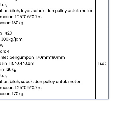
tor;
an bilah, layar, sabuk, dan pulley untuk motor.
masan: 1.25*0.6*0.7m
asan: 180kg
-S-420
: 300kg/jam
kw
ah: 4
 inlet pengumpan: 170mm*90mm
in: 1.15*0.4*0.6m
1 set
in: 130kg
tor;
han bilah, sabuk, dan pulley untuk motor.
masan: 1.25*0.5*0.7m
asan: 170kg