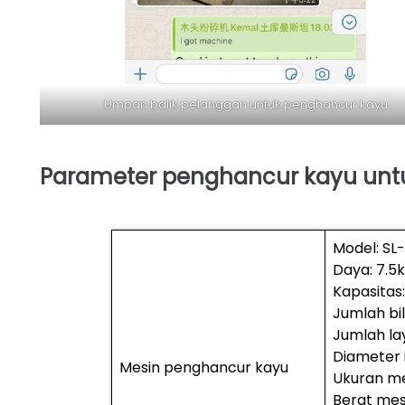
Umpan balik pelanggan untuk penghancur kayu
Parameter penghancur kayu unt
Model: SL
Daya: 7.5
Kapasitas
Jumlah bil
Jumlah lay
Diameter
Mesin penghancur kayu
Ukuran mes
Berat mes