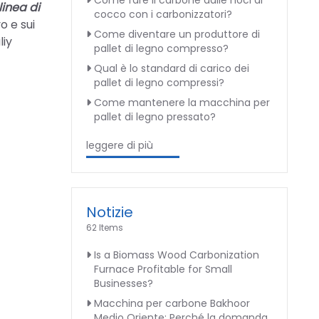
Come fare il carbone dalle noci di
linea di
cocco con i carbonizzatori?
o e sui
Come diventare un produttore di
liy
pallet di legno compresso?
Qual è lo standard di carico dei
pallet di legno compressi?
Come mantenere la macchina per
pallet di legno pressato?
leggere di più
Notizie
62 Items
Is a Biomass Wood Carbonization
Furnace Profitable for Small
Businesses?
Macchina per carbone Bakhoor
Medio Oriente: Perché la domanda