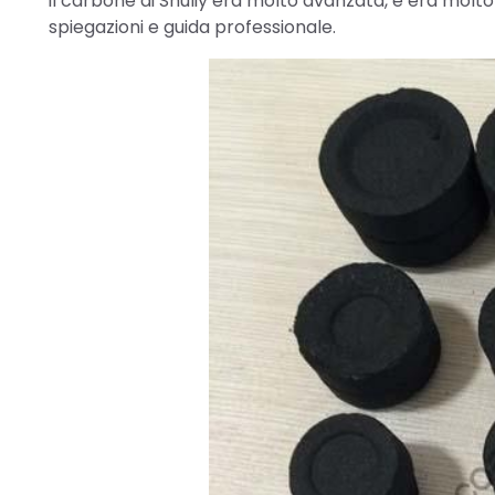
il carbone di Shuliy era molto avanzata, e era mol
spiegazioni e guida professionale.