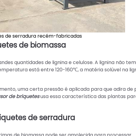
es de serradura recém-fabricadas
quetes de biomassa
andes quantidades de lignina e celulose. A lignina não te
peratura está entre 120-160℃, a matéria solúvel na lig
momento, uma certa pressão é aplicada para que adira de 
sor de briquetes
usa essa característica das plantas par
iquetes de serradura
primas de biomassa pode ser amolecida para processar