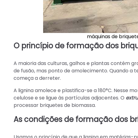
máquinas de briquet
O princípio de formação dos bri
A maioria das culturas, galhos e plantas contém gr
de fusão, mas ponto de amolecimento. Quando a tem
começa a derreter.
A lignina amolece e plastifica-se a 180°C. Nesse 
celulose e se ligue às partículas adjacentes. O
extru
processar briquetes de biomassa.
As condições de formação dos br
Usamos o princípio de que a lignina em matérias-