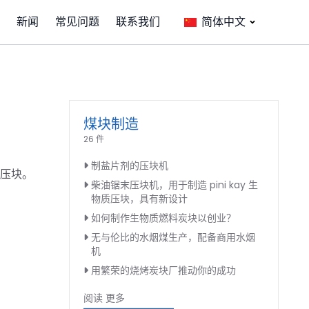
新闻
常见问题
联系我们
简体中文
煤块制造
26 件
制盐片剂的压块机
压块。
柴油锯末压块机，用于制造 pini kay 生
物质压块，具有新设计
如何制作生物质燃料炭块以创业？
无与伦比的水烟煤生产，配备商用水烟
机
用繁荣的烧烤炭块厂推动你的成功
阅读 更多