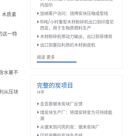
内加尔
加纳客户访问：烧烤炭块压缩成型线
，木质素
15吨/小时重型木材粉碎机出口到印度尼
西亚，用于生物质燃料生产
的这一特
木材粉碎机带动力输出，出口到菲律宾
出口到塞拉利昂的木材剥皮机
阅读 更多
含水量不
完整的炭项目
利从压块
14项
圭亚那锯末炭块厂反馈
煤炭块生产厂：将煤炭转变为可持续能
源
从锯末到闪亮的炭：锯末炭块厂
印尼完整的炭块生产线