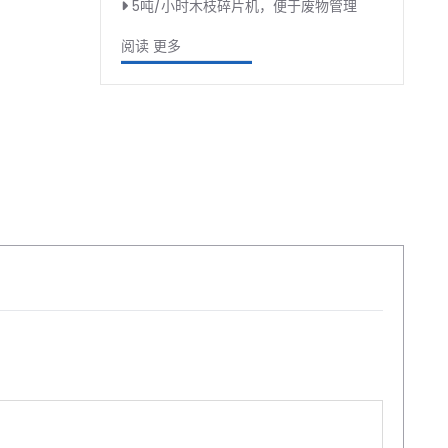
5吨/小时木枝碎片机，便于废物管理
阅读 更多