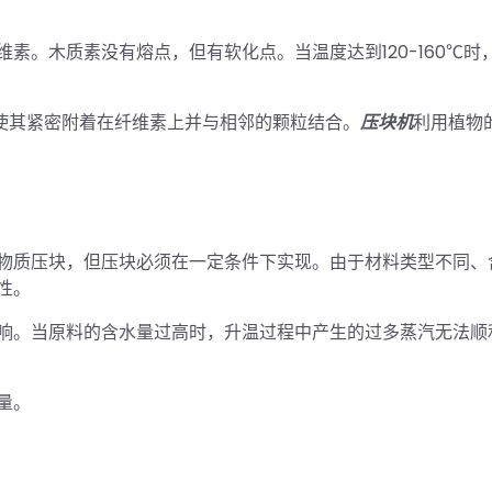
素。木质素没有熔点，但有软化点。当温度达到120-160℃时
，使其紧密附着在纤维素上并与相邻的颗粒结合。
压块机
利用植物
物质压块，但压块必须在一定条件下实现。由于材料类型不同、
性。
响。当原料的含水量过高时，升温过程中产生的过多蒸汽无法顺
量。