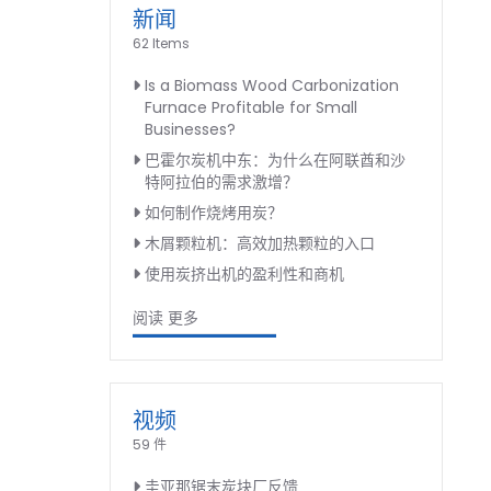
新闻
62 Items
Is a Biomass Wood Carbonization
Furnace Profitable for Small
Businesses?
巴霍尔炭机中东：为什么在阿联酋和沙
特阿拉伯的需求激增？
如何制作烧烤用炭？
木屑颗粒机：高效加热颗粒的入口
使用炭挤出机的盈利性和商机
阅读 更多
视频
59 件
圭亚那锯末炭块厂反馈