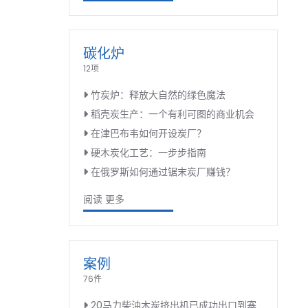
碳化炉
12项
竹炭炉：释放大自然的绿色魔法
稻壳炭生产：一个有利可图的商业机会
在津巴布韦如何开设炭厂？
硬木炭化工艺：一步步指南
在俄罗斯如何通过锯末炭厂赚钱？
阅读 更多
案例
76件
20马力柴油木炭挤出机已成功出口到塞