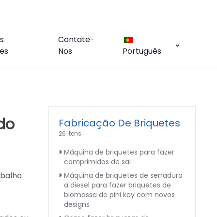
s
Contate-
es
Nos
Português
do
Fabricação De Briquetes
26 Itens
Máquina de briquetes para fazer
comprimidos de sal
abalho
Máquina de briquetes de serradura
a diesel para fazer briquetes de
biomassa de pini kay com novos
designs