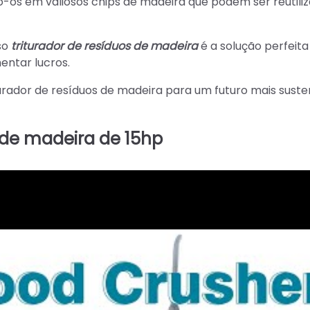
-os em valiosos chips de madeira que podem ser reutili
so
triturador de resíduos de madeira
é a solução perfeita
entar lucros.
iturador de resíduos de madeira para um futuro mais suste
s de madeira de 15hp