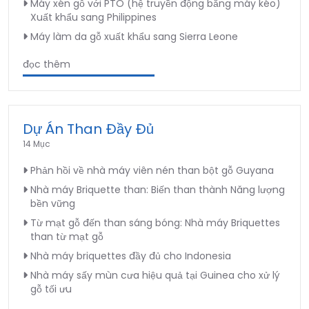
Máy xén gỗ với PTO (hệ truyền động bằng máy kéo)
Xuất khẩu sang Philippines
Máy làm da gỗ xuất khẩu sang Sierra Leone
đọc thêm
Dự Án Than Đầy Đủ
14 Mục
Phản hồi về nhà máy viên nén than bột gỗ Guyana
Nhà máy Briquette than: Biến than thành Năng lượng
bền vững
Từ mạt gỗ đến than sáng bóng: Nhà máy Briquettes
than từ mạt gỗ
Nhà máy briquettes đầy đủ cho Indonesia
Nhà máy sấy mùn cưa hiệu quả tại Guinea cho xử lý
gỗ tối ưu