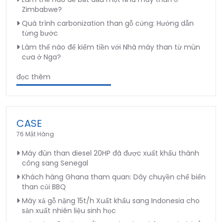
Zimbabwe?
Quá trình carbonization than gỗ cứng: Hướng dẫn
từng bước
Làm thế nào để kiếm tiền với Nhà máy than từ mùn
cưa ở Nga?
đọc thêm
CASE
76 Mặt Hàng
Máy đùn than diesel 20HP đã được xuất khẩu thành
công sang Senegal
Khách hàng Ghana tham quan: Dây chuyền chế biến
than củi BBQ
Máy xả gỗ nặng 15t/h Xuất khẩu sang Indonesia cho
sản xuất nhiên liệu sinh học