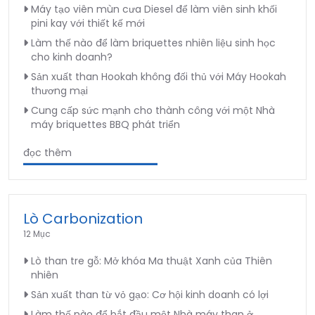
Máy tạo viên mùn cưa Diesel để làm viên sinh khối
pini kay với thiết kế mới
Làm thế nào để làm briquettes nhiên liệu sinh học
cho kinh doanh?
Sản xuất than Hookah không đối thủ với Máy Hookah
thương mại
Cung cấp sức mạnh cho thành công với một Nhà
máy briquettes BBQ phát triển
đọc thêm
Lò Carbonization
12 Mục
Lò than tre gỗ: Mở khóa Ma thuật Xanh của Thiên
nhiên
Sản xuất than từ vỏ gạo: Cơ hội kinh doanh có lợi
Làm thế nào để bắt đầu một Nhà máy than ở