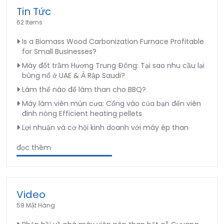
Tin Tức
62 Items
Is a Biomass Wood Carbonization Furnace Profitable
for Small Businesses?
Máy đốt trầm Hương Trung Đông: Tại sao nhu cầu lại
bùng nổ ở UAE & Ả Rập Saudi?
Làm thế nào để làm than cho BBQ?
Máy làm viên mùn cưa: Cổng vào của bạn đến viên
đinh nóng Efficient heating pellets
Lợi nhuận và cơ hội kinh doanh với máy ép than
đọc thêm
Video
59 Mặt Hàng