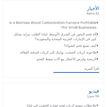
الأخبار
62 Items
Is a Biomass Wood Carbonization Furnace Profitable
for Small Businesses?
آلة فحم البخور في الشرق الأوسط: لماذا الطلب يتزايد بشكل
كبير في الإمارات العربية المتحدة والسعودية؟
كيف تصنع فحم للشواء؟
طاحونة كريات الخشب: بوابتك إلى كريات التدفئة الفعالة
الربحية وفرص الأعمال مع آلات ضغط الفحم
اقرأ المزيد
فيديو
59 عنصرًا
ملاحظات مصنع كريات فحم نشارة الخشب في غيانا