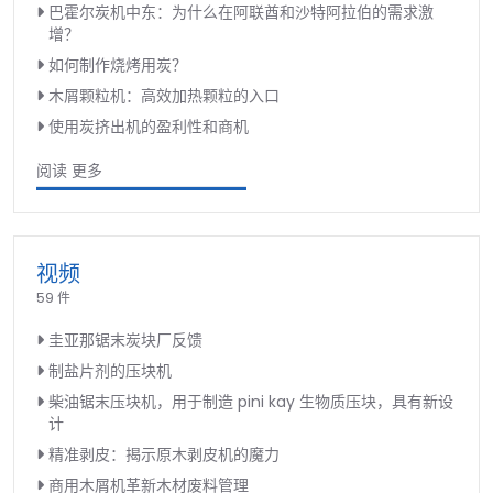
巴霍尔炭机中东：为什么在阿联酋和沙特阿拉伯的需求激
增？
如何制作烧烤用炭？
木屑颗粒机：高效加热颗粒的入口
使用炭挤出机的盈利性和商机
阅读 更多
视频
59 件
圭亚那锯末炭块厂反馈
制盐片剂的压块机
柴油锯末压块机，用于制造 pini kay 生物质压块，具有新设
计
精准剥皮：揭示原木剥皮机的魔力
商用木屑机革新木材废料管理