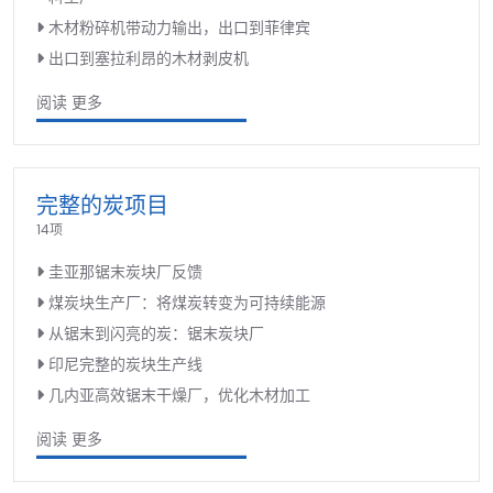
木材粉碎机带动力输出，出口到菲律宾
出口到塞拉利昂的木材剥皮机
阅读 更多
完整的炭项目
14项
圭亚那锯末炭块厂反馈
煤炭块生产厂：将煤炭转变为可持续能源
从锯末到闪亮的炭：锯末炭块厂
印尼完整的炭块生产线
几内亚高效锯末干燥厂，优化木材加工
阅读 更多