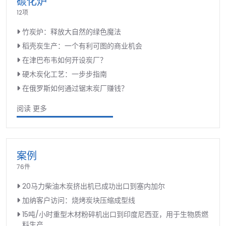
碳化炉
12项
竹炭炉：释放大自然的绿色魔法
稻壳炭生产：一个有利可图的商业机会
在津巴布韦如何开设炭厂？
硬木炭化工艺：一步步指南
在俄罗斯如何通过锯末炭厂赚钱？
阅读 更多
案例
76件
20马力柴油木炭挤出机已成功出口到塞内加尔
加纳客户访问：烧烤炭块压缩成型线
15吨/小时重型木材粉碎机出口到印度尼西亚，用于生物质燃
料生产