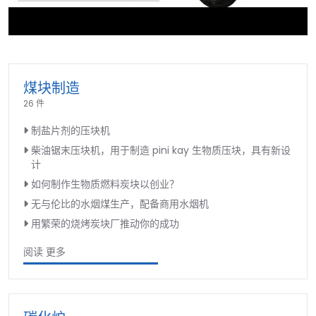
►
煤块制造
26 件
制盐片剂的压块机
柴油锯末压块机，用于制造 pini kay 生物质压块，具有新设
计
如何制作生物质燃料炭块以创业？
无与伦比的水烟煤生产，配备商用水烟机
用繁荣的烧烤炭块厂推动你的成功
阅读 更多