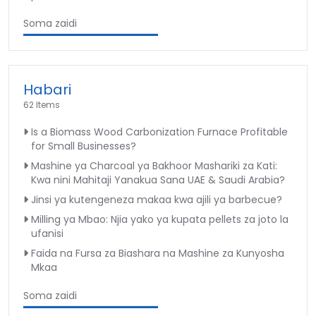
Soma zaidi
Habari
62 Items
Is a Biomass Wood Carbonization Furnace Profitable
for Small Businesses?
Mashine ya Charcoal ya Bakhoor Mashariki za Kati:
Kwa nini Mahitaji Yanakua Sana UAE & Saudi Arabia?
Jinsi ya kutengeneza makaa kwa ajili ya barbecue?
Milling ya Mbao: Njia yako ya kupata pellets za joto la
ufanisi
Faida na Fursa za Biashara na Mashine za Kunyosha
Mkaa
Soma zaidi