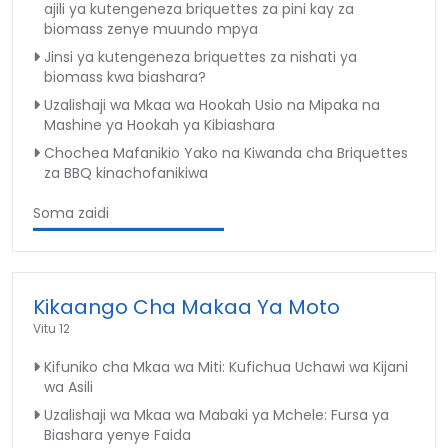
ajili ya kutengeneza briquettes za pini kay za
biomass zenye muundo mpya
Jinsi ya kutengeneza briquettes za nishati ya
biomass kwa biashara?
Uzalishaji wa Mkaa wa Hookah Usio na Mipaka na
Mashine ya Hookah ya Kibiashara
Chochea Mafanikio Yako na Kiwanda cha Briquettes
za BBQ kinachofanikiwa
Soma zaidi
Kikaango Cha Makaa Ya Moto
Vitu 12
Kifuniko cha Mkaa wa Miti: Kufichua Uchawi wa Kijani
wa Asili
Uzalishaji wa Mkaa wa Mabaki ya Mchele: Fursa ya
Biashara yenye Faida