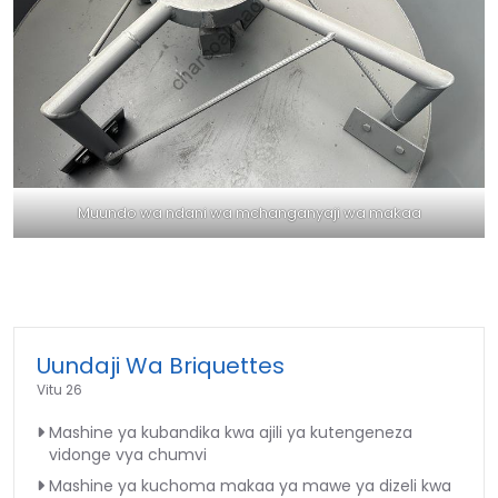
Muundo wa ndani wa mchanganyaji wa makaa
Uundaji Wa Briquettes
Vitu 26
Mashine ya kubandika kwa ajili ya kutengeneza
vidonge vya chumvi
Mashine ya kuchoma makaa ya mawe ya dizeli kwa