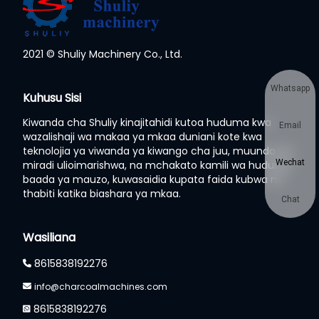
2021 © Shuliy Machinery Co., Ltd.
Whatsapp
Kuhusu Sisi
Kiwanda cha Shuliy kinajitahidi kutoa huduma kwa
Email
wazalishaji wa makaa ya mkaa duniani kote kwa
teknolojia ya viwanda ya kiwango cha juu, muundo wa
Wechat
miradi ulioimarishwa, na mchakato kamili wa huduma
baada ya mauzo, kuwasaidia kupata faida kubwa na
thabiti katika biashara ya mkaa.
Chat
Wasiliana
8615838192276
info@charcoalmachines.com
8615838192276