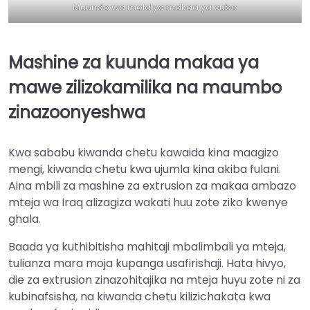
Muundo wa mold ya makaa ya cube
Mashine za kuunda makaa ya
mawe zilizokamilika na maumbo
zinazoonyeshwa
Kwa sababu kiwanda chetu kawaida kina maagizo
mengi, kiwanda chetu kwa ujumla kina akiba fulani.
Aina mbili za mashine za extrusion za makaa ambazo
mteja wa Iraq alizagiza wakati huu zote ziko kwenye
ghala.
Baada ya kuthibitisha mahitaji mbalimbali ya mteja,
tulianza mara moja kupanga usafirishaji. Hata hivyo,
die za extrusion zinazohitajika na mteja huyu zote ni za
kubinafsisha, na kiwanda chetu kilizichakata kwa