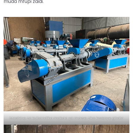
muda mfupi zaidi.
Mashine za kubandika makaa ya mawe ziko kwenye ghala