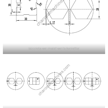
Muundo wa moldi wa kubandika