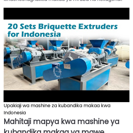
Upakiaji wa mashine za kubandika makaa kwa
►
Indonesia
Mahitaji mapya kwa mashine ya
kubandika makaa ya mawe