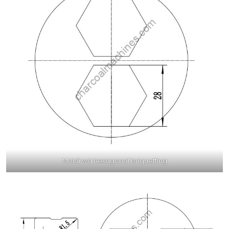
Moldi wa hexagonal briquetting