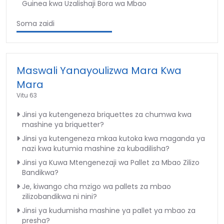
Guinea kwa Uzalishaji Bora wa Mbao
Soma zaidi
Maswali Yanayoulizwa Mara Kwa
Mara
Vitu 63
Jinsi ya kutengeneza briquettes za chumwa kwa
mashine ya briquetter?
Jinsi ya kutengeneza mkaa kutoka kwa maganda ya
nazi kwa kutumia mashine za kubadilisha?
Jinsi ya Kuwa Mtengenezaji wa Pallet za Mbao Zilizo
Bandikwa?
Je, kiwango cha mzigo wa pallets za mbao
zilizobandikwa ni nini?
Jinsi ya kudumisha mashine ya pallet ya mbao za
presha?