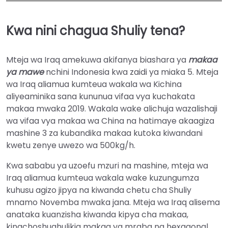
Kwa nini chagua Shuliy tena?
Mteja wa Iraq amekuwa akifanya biashara ya
makaa
ya mawe
nchini Indonesia kwa zaidi ya miaka 5. Mteja
wa Iraq aliamua kumteua wakala wa Kichina
aliyeaminika sana kununua vifaa vya kuchakata
makaa mwaka 2019. Wakala wake alichuja wazalishaji
wa vifaa vya makaa wa China na hatimaye akaagiza
mashine 3 za kubandika makaa kutoka kiwandani
kwetu zenye uwezo wa 500kg/h.
Kwa sababu ya uzoefu mzuri na mashine, mteja wa
Iraq aliamua kumteua wakala wake kuzungumza
kuhusu agizo jipya na kiwanda chetu cha Shuliy
mnamo Novemba mwaka jana. Mteja wa Iraq alisema
anataka kuanzisha kiwanda kipya cha makaa,
kinachoshughulikia makaa ya mraba na hexagonal.