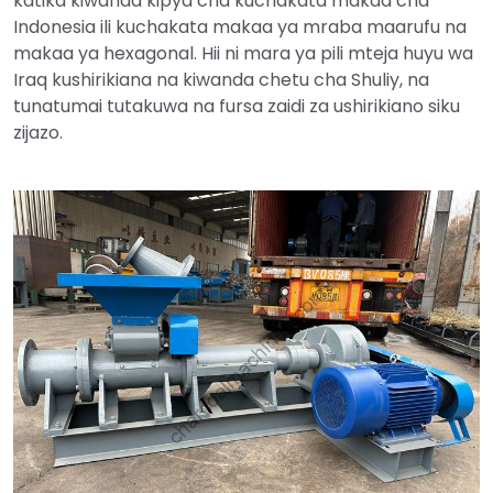
katika kiwanda kipya cha kuchakata makaa cha
Indonesia ili kuchakata makaa ya mraba maarufu na
makaa ya hexagonal. Hii ni mara ya pili mteja huyu wa
Iraq kushirikiana na kiwanda chetu cha Shuliy, na
tunatumai tutakuwa na fursa zaidi za ushirikiano siku
zijazo.