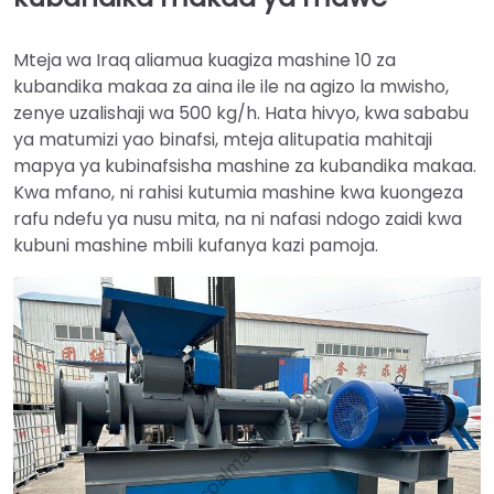
Mteja wa Iraq aliamua kuagiza mashine 10 za
kubandika makaa za aina ile ile na agizo la mwisho,
zenye uzalishaji wa 500 kg/h. Hata hivyo, kwa sababu
ya matumizi yao binafsi, mteja alitupatia mahitaji
mapya ya kubinafsisha mashine za kubandika makaa.
Kwa mfano, ni rahisi kutumia mashine kwa kuongeza
rafu ndefu ya nusu mita, na ni nafasi ndogo zaidi kwa
kubuni mashine mbili kufanya kazi pamoja.