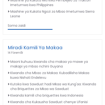
Mashine ya Kukata Miti kwa Pembejeo za Traktori
Imetumwa kwa Philippines
Mashine ya Kukata Ngozi za Mbao Imetumwa Sierra
Leone
Soma zaidi
Miradi Kamili Ya Makaa
14 Föremål
Maoni kuhusu kiwanda cha makaa ya mawe ya
makapi ya mbao nchini Guyana
Kiwanda cha Mbao za Makaa: Kubadilisha Makaa
kuwa Nishati Endelevu
Kutoka kwa Sawdust hadi Mkaa wa Kung'aa: Kiwanda
cha Briquettes za Mkaa wa Sawdust
Kiwanda kamili cha briquettes kwa Indonesia
Kiwanda cha Kukausha Sawdust chenye Ufanisi