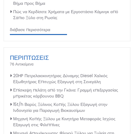
Βήμα προς Βήμα
Πώς να Κερδίσετε Χρήματα με Εργοστάσιο Κάμινγκ από
Σάπιο Ξύλο στη Ρωσία;
διάβασε περισσότερα
ΠΕΡΙΠΤΩΣΕΙΣ
76 Αντικείμενα
20HP Πετρελαιοκινητήρας Δύναμης Diesel Χαλκός
Εξωθητήρας Επιτυχώς Εξαγωγή στη Σενεγάλη
Επίσκεψη πελάτη από την Γκάνα: Γραμμή επεξεργασίας
μπρικέτας κάρβουνου BBQ
15t/h Βαρύς Ξύλινος Κοπής Ξύλου Εξαγωγή στην
Ινδονησία για Παραγωγή Βιοκαυσίμων
Μηχανή Κοπής Ξύλου με Κινητήρα Μεταφοράς Ισχύος
Εξαγωγή στις Φιλιππίνες
Μηχανή Απομάκρυνσης Φλοιού Ξύλου για Ξυλεία στη