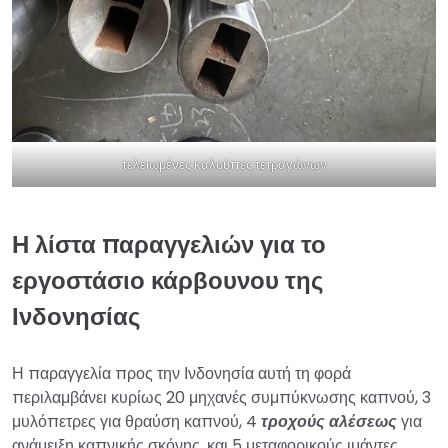
τελειωμένες καλούπες τετραγώνων
Η λίστα παραγγελιών για το
εργοστάσιο κάρβουνου της
Ινδονησίας
Η παραγγελία προς την Ινδονησία αυτή τη φορά
περιλαμβάνει κυρίως 20 μηχανές συμπύκνωσης καπνού, 3
μυλόπετρες για θραύση καπνού, 4
τροχούς αλέσεως
για
ανάμειξη καπνικής σκόνης, και 5 μεταφορικούς ιμάντες.