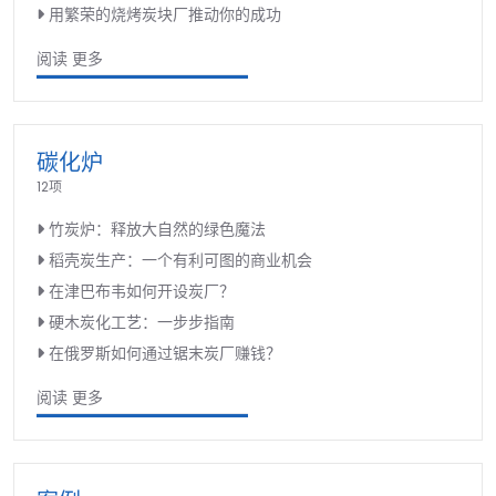
用繁荣的烧烤炭块厂推动你的成功
阅读 更多
碳化炉
12项
竹炭炉：释放大自然的绿色魔法
稻壳炭生产：一个有利可图的商业机会
在津巴布韦如何开设炭厂？
硬木炭化工艺：一步步指南
在俄罗斯如何通过锯末炭厂赚钱？
阅读 更多