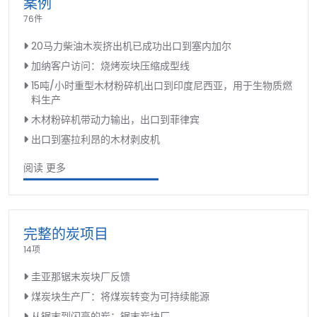
案例
76件
20马力柴油木炭挤出机已成功出口到塞内加尔
加纳客户访问：烧烤炭块压缩成型线
15吨/小时重型木材粉碎机出口到印度尼西亚，用于生物质燃
料生产
木材粉碎机带动力输出，出口到菲律宾
出口到塞拉利昂的木材剥皮机
阅读 更多
完整的炭项目
14项
圭亚那锯末炭块厂反馈
煤炭块生产厂：将煤炭转变为可持续能源
从锯末到闪亮的炭：锯末炭块厂