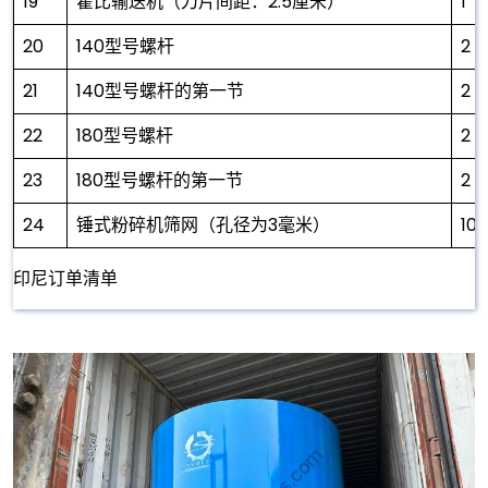
19
霍比输送机（刀片间距：2.5厘米）
1
20
140型号螺杆
2
21
140型号螺杆的第一节
2
22
180型号螺杆
2
23
180型号螺杆的第一节
2
24
锤式粉碎机筛网（孔径为3毫米）
10
印尼订单清单