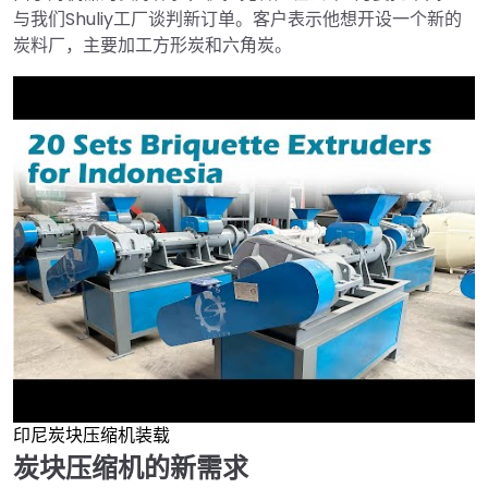
与我们Shuliy工厂谈判新订单。客户表示他想开设一个新的
炭料厂，主要加工方形炭和六角炭。
印尼炭块压缩机装载
►
炭块压缩机的新需求