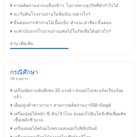
การผลิตถ่านจากเปลือกข้าว: โอกาสทางธุรกิจที่ทำกำไรได้
จะเริ่มต้นโรงงานถ่านในซิมบับเวอย่างไร?
ขั้นตอนการทำถ่านไม้เนื้อแข็ง: คำแนะนำทีละขั้นตอน
จะทำเงินจากโรงงานถ่านเศษไม้ในรัสเซียได้อย่างไร?
อ่าน เพิ่มเติม
กรณีศึกษา
76 รายการ
เครื่องอัดถ่านหินดีเซล 20 แรงม้า ส่งออกไปเซเนกัลเรียบร้อย
แล้ว
เยี่ยมลูกค้าชาวกานา: สายการผลิตถ่านบาร์บีคิวบิทคูต์
เครื่องย่อยไม้หนัก 15 ตัน/ชั่วโมง ส่งออกไปอินโดนีเซียเพื่อผลิต
เชื้อเพลิงชีวมวล
เครื่องย่อยไม้พร้อมไถพรวนส่งออกไปฟิลิปปินส์