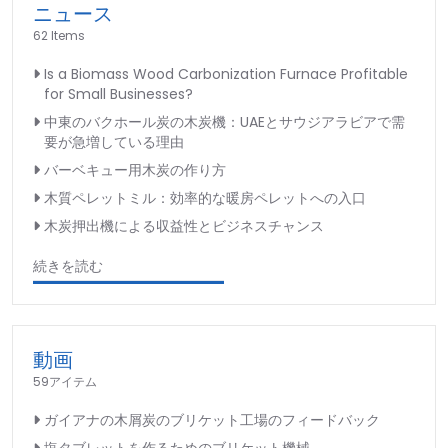
ニュース
62 Items
Is a Biomass Wood Carbonization Furnace Profitable
for Small Businesses?
中東のバクホール炭の木炭機：UAEとサウジアラビアで需
要が急増している理由
バーベキュー用木炭の作り方
木質ペレットミル：効率的な暖房ペレットへの入口
木炭押出機による収益性とビジネスチャンス
続きを読む
動画
59アイテム
ガイアナの木屑炭のブリケット工場のフィードバック