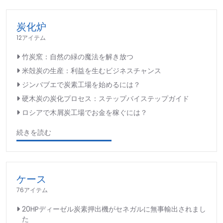
炭化炉
12アイテム
竹炭窯：自然の緑の魔法を解き放つ
米殻炭の生産：利益を生むビジネスチャンス
ジンバブエで炭素工場を始めるには？
硬木炭の炭化プロセス：ステップバイステップガイド
ロシアで木屑炭工場でお金を稼ぐには？
続きを読む
ケース
76アイテム
20HPディーゼル炭素押出機がセネガルに無事輸出されまし
た