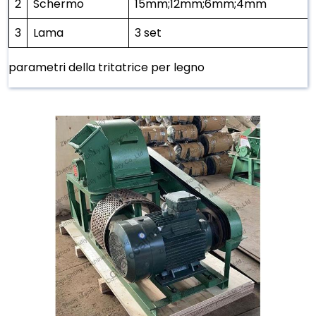
2
Schermo
15mm;12mm;6mm;4mm
3
Lama
3 set
parametri della tritatrice per legno