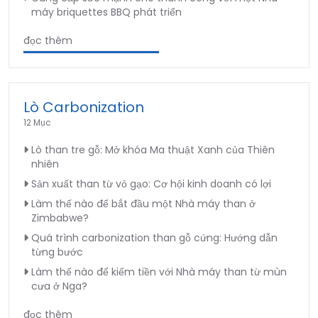
máy briquettes BBQ phát triển
đọc thêm
Lò Carbonization
12 Mục
Lò than tre gỗ: Mở khóa Ma thuật Xanh của Thiên
nhiên
Sản xuất than từ vỏ gạo: Cơ hội kinh doanh có lợi
Làm thế nào để bắt đầu một Nhà máy than ở
Zimbabwe?
Quá trình carbonization than gỗ cứng: Hướng dẫn
từng bước
Làm thế nào để kiếm tiền với Nhà máy than từ mùn
cưa ở Nga?
đọc thêm