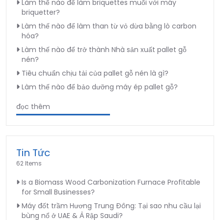
Làm thế nào để làm briquettes muối với máy
briquetter?
Làm thế nào để làm than từ vỏ dừa bằng lò carbon
hóa?
Làm thế nào để trở thành Nhà sản xuất pallet gỗ
nén?
Tiêu chuẩn chịu tải của pallet gỗ nén là gì?
Làm thế nào để bảo dưỡng máy ép pallet gỗ?
đọc thêm
Tin Tức
62 Items
Is a Biomass Wood Carbonization Furnace Profitable
for Small Businesses?
Máy đốt trầm Hương Trung Đông: Tại sao nhu cầu lại
bùng nổ ở UAE & Ả Rập Saudi?