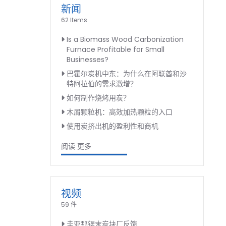
新闻
62 Items
Is a Biomass Wood Carbonization
Furnace Profitable for Small
Businesses?
巴霍尔炭机中东：为什么在阿联酋和沙
特阿拉伯的需求激增？
如何制作烧烤用炭？
木屑颗粒机：高效加热颗粒的入口
使用炭挤出机的盈利性和商机
阅读 更多
视频
59 件
圭亚那锯末炭块厂反馈