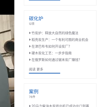
碳化炉
12项
竹炭炉：释放大自然的绿色魔法
稻壳炭生产：一个有利可图的商业机会
在津巴布韦如何开设炭厂？
硬木炭化工艺：一步步指南
在俄罗斯如何通过锯末炭厂赚钱？
阅读 更多
案例
76件
20马力柴油木炭挤出机已成功出口到塞