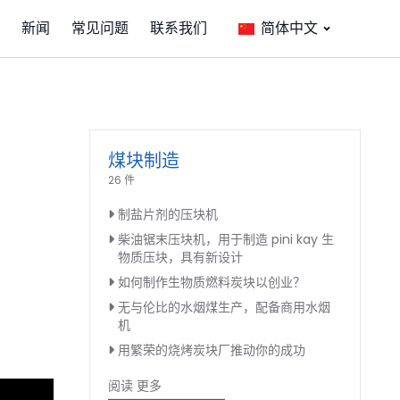
新闻
常见问题
联系我们
简体中文
煤块制造
26 件
制盐片剂的压块机
柴油锯末压块机，用于制造 pini kay 生
物质压块，具有新设计
如何制作生物质燃料炭块以创业？
无与伦比的水烟煤生产，配备商用水烟
机
用繁荣的烧烤炭块厂推动你的成功
阅读 更多