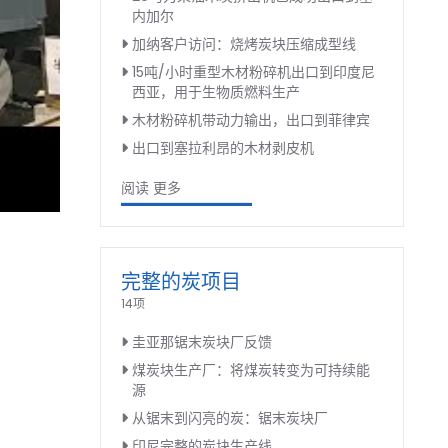
内加尔
加纳客户访问：烧烤炭块压缩成型线
15吨/小时重型木材粉碎机出口到印度尼
西亚，用于生物质燃料生产
木材粉碎机带动力输出，出口到菲律宾
出口到塞拉利昂的木材剥皮机
阅读 更多
完整的炭项目
14项
圭亚那锯末炭块厂反馈
煤炭块生产厂：将煤炭转变为可持续能
源
从锯末到闪亮的炭：锯末炭块厂
印尼完整的炭块生产线