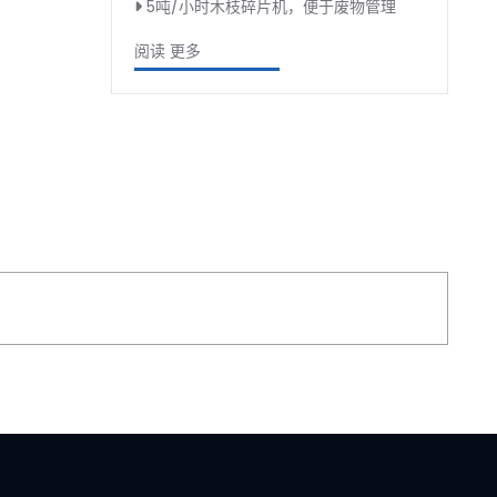
5吨/小时木枝碎片机，便于废物管理
阅读 更多