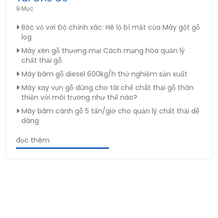
9 Mục
Bóc vỏ với Độ chính xác: Hé lộ bí mật của Máy gột gỗ
log
Máy xén gỗ thương mại Cách mạng hóa quản lý
chất thải gỗ
Máy băm gỗ diesel 600kg/h thử nghiệm sản xuất
Máy xay vụn gỗ dùng cho tái chế chất thải gỗ thân
thiện với môi trường như thế nào?
Máy băm cành gỗ 5 tấn/giờ cho quản lý chất thải dễ
dàng
đọc thêm