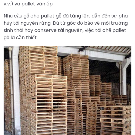
v.v.) và pallet ván ép.
Nhu cầu gỗ cho pallet gỗ đã tăng lên, dẫn đến sự phá
hủy tài nguyên rừng. Dù từ góc độ bảo vệ môi trường
sinh thái hay conserve tài nguyên, việc tái chế pallet
gỗ là cần thiết.