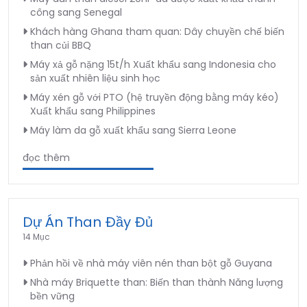
công sang Senegal
Khách hàng Ghana tham quan: Dây chuyền chế biến
than củi BBQ
Máy xả gỗ nặng 15t/h Xuất khẩu sang Indonesia cho
sản xuất nhiên liệu sinh học
Máy xén gỗ với PTO (hệ truyền động bằng máy kéo)
Xuất khẩu sang Philippines
Máy làm da gỗ xuất khẩu sang Sierra Leone
đọc thêm
Dự Án Than Đầy Đủ
14 Mục
Phản hồi về nhà máy viên nén than bột gỗ Guyana
Nhà máy Briquette than: Biến than thành Năng lượng
bền vững