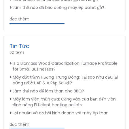
Làm thế nào để bảo dưỡng máy ép pallet gỗ?
đọc thêm
Tin Tức
62 Items
Is a Biomass Wood Carbonization Furnace Profitable
for Small Businesses?
Máy đốt trầm Hương Trung Đông: Tại sao nhu cầu lại
bùng nổ ở UAE & Ả Rập Saudi?
Làm thế nào để làm than cho BBQ?
Máy làm viên mùn cưa: Cổng vào của bạn đến viên
đinh nóng Efficient heating pellets
Lợi nhuận và cơ hội kinh doanh với máy ép than
đọc thêm