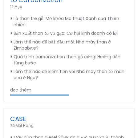
Lò Carbonization
12 Mục
Lò than tre gỗ: Mở khóa Ma thuật Xanh của Thiên
nhiên
Sản xuất than từ vỏ gạo: Cơ hội kinh doanh có lợi
Làm thế nào để bắt đầu một Nhà máy than ở
Zimbabwe?
Quá trình carbonization than gỗ cứng: Hướng dẫn
từng bước
Làm thế nào để kiếm tiền với Nhà máy than từ mùn
cưa ở Nga?
đọc thêm
CASE
76 Mặt Hàng
Máy đùn than diesel 20HP đã được xuất khẩu thành