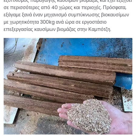
εξοπλισμός παραγωγής καυσίμων βιομάζας και έχει εξαχθεί
σε περισσότερες από 40 χώρες και περιοχές. Πρόσφατα,
εξάγαμε ξανά έναν μηχανισμό συμπύκνωσης βιοκαυσίμων
με χωρητικότητα 300kg ανά ώρα σε εργοστάσιο
επεξεργασίας καυσίμων βιομάζας στην Καμπότζη.