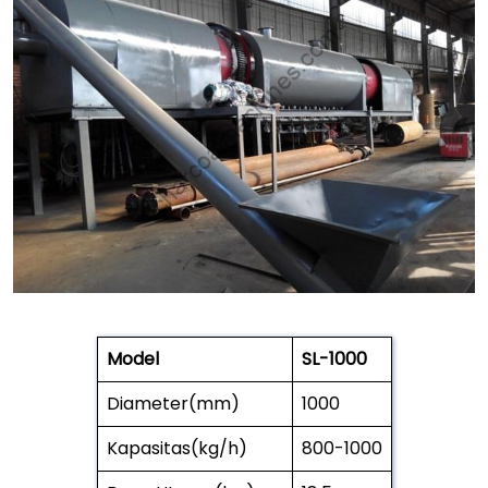
Model
SL-1000
Diameter(mm)
1000
Kapasitas(kg/h)
800-1000