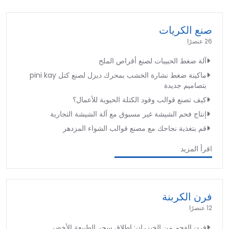
صنع الكريات
26 عنصرًا
آلة ضغط الحبيبات لصنع أقراص الملح
ماكينة ضغط نشارة الخشب بمحرك ديزل لصنع كتل pini kay
بتصاميم جديدة
كيف تصنع قوالب وقود الكتلة الحيوية للأعمال؟
إنتاج فحم الشيشة غير مسبوق مع آلة الشيشة التجارية
قم بتغذية نجاحك مع مصنع قوالب الشواء المزدهر
اقرأ المزيد
فرن الكربنة
12 عنصرًا
فرن الفحم من الخيزران: إطلاق سحر الطبيعة الأخضر