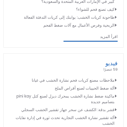
كبير في الإمارات العربية المتحدة والسعودية؟
كيف تصنع فحم للشواء؟
طاحونة كريات الخشب: بوابتك إلى كريات التدفئة الفعالة
الربحية وفرص الأعمال مع آلات ضغط الفحم
اقرأ المزيد
فيديو
59 عنصرًا
ملاحظات مصنع كريات فحم نشارة الخشب في غيانا
آلة ضغط الحبيبات لصنع أقراص الملح
ماكينة ضغط نشارة الخشب بمحرك ديزل لصنع كتل pini kay
بتصاميم جديدة
قشر بدقة: الكشف عن سحر جهاز تقشير الخشب السجلي
آلة تقشير نشارة الخشب التجارية تحدث ثورة في إدارة نفايات
الخشب