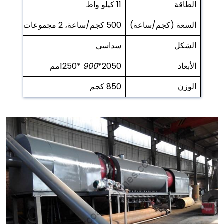
الطاقة
11 كيلو واط
السعة (كجم/ساعة)
500 كجم/ساعة، 2 مجموعات
الشكل
سداسي
الأبعاد
2050*
900
*1250مم
الوزن
850 كجم