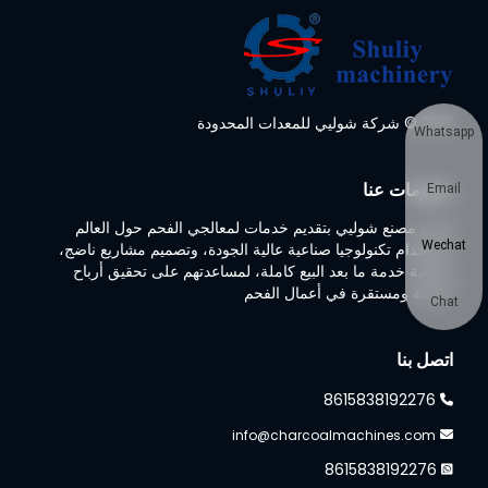
2021 © شركة شوليي للمعدات المحدودة
Whatsapp
معلومات عنا
Email
تلتزم مصنع شوليي بتقديم خدمات لمعالجي الفحم حول العالم
Wechat
باستخدام تكنولوجيا صناعية عالية الجودة، وتصميم مشاريع ناضج،
وعملية خدمة ما بعد البيع كاملة، لمساعدتهم على تحقيق أرباح
ضخمة ومستقرة في أعمال الفحم
Chat
اتصل بنا
8615838192276
info@charcoalmachines.com
8615838192276