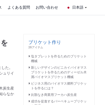
ス
よくある質問
お問い合わせ
日本語
ンを
ブリケット作り
26アイテム
塩タブレットを作るためのブリケット
機械
ました。
新しいデザインのピニカイバイオマス
ブリケットを作るためのディーゼル木
シュリイ
屑バイオマスブリケット機械
ビジネス用のバイオマス燃料ブリケッ
木炭生産
トを作るには？
知らなか
比類なき商業用フーカハ炭生産
成功を促進するバーベキューブリケッ