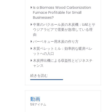
Is a Biomass Wood Carbonization
Furnace Profitable for Small
Businesses?
中東のバクホール炭の木炭機：UAEとサ
ウジアラビアで需要が急増している理
由
バーベキュー用木炭の作り方
木質ペレットミル：効率的な暖房ペレ
ットへの入口
木炭押出機による収益性とビジネスチ
ャンス
続きを読む
動画
59アイテム