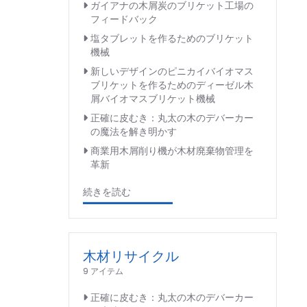
ガイアナの木屑炭のブリケット工場の
フィードバック
塩タブレットを作るためのブリケット
機械
新しいデザインのピニカイバイオマス
ブリケットを作るためのディーゼル木
屑バイオマスブリケット機械
正確に皮むき：丸太の木のデバーカー
の魔法を解き明かす
商業用木屑削り機が木材廃棄物管理を
革新
続きを読む
木材リサイクル
9 アイテム
正確に皮むき：丸太の木のデバーカー