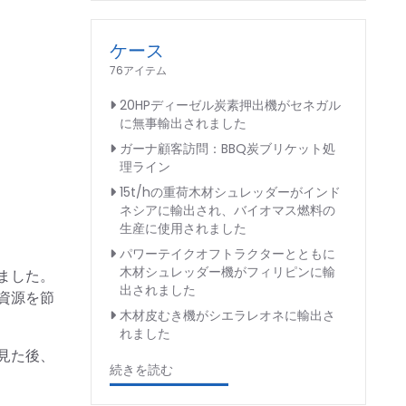
ケース
76アイテム
20HPディーゼル炭素押出機がセネガル
に無事輸出されました
ガーナ顧客訪問：BBQ炭ブリケット処
理ライン
15t/hの重荷木材シュレッダーがインド
ネシアに輸出され、バイオマス燃料の
生産に使用されました
パワーテイクオフトラクターとともに
木材シュレッダー機がフィリピンに輸
ました。
出されました
資源を節
木材皮むき機がシエラレオネに輸出さ
れました
見た後、
続きを読む