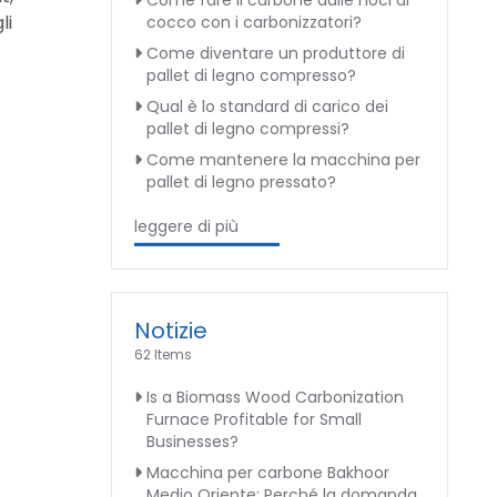
Come fare il carbone dalle noci di
li
cocco con i carbonizzatori?
Come diventare un produttore di
pallet di legno compresso?
Qual è lo standard di carico dei
pallet di legno compressi?
Come mantenere la macchina per
pallet di legno pressato?
leggere di più
Notizie
62 Items
Is a Biomass Wood Carbonization
Furnace Profitable for Small
Businesses?
Macchina per carbone Bakhoor
Medio Oriente: Perché la domanda