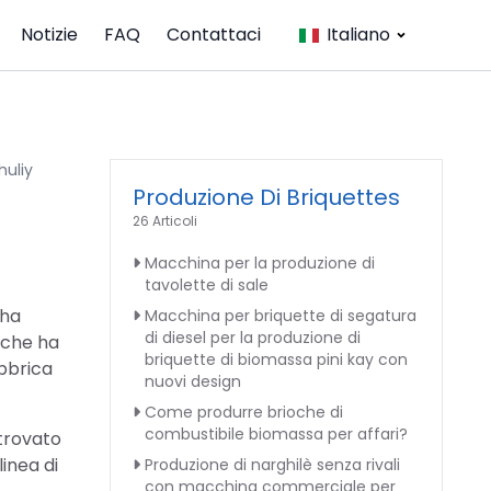
Notizie
FAQ
Contattaci
Italiano
huliy
Produzione Di Briquettes
26 Articoli
Macchina per la produzione di
tavolette di sale
 ha
Macchina per briquette di segatura
di diesel per la produzione di
 che ha
briquette di biomassa pini kay con
abbrica
nuovi design
Come produrre brioche di
combustibile biomassa per affari?
 trovato
linea di
Produzione di narghilè senza rivali
con macchina commerciale per