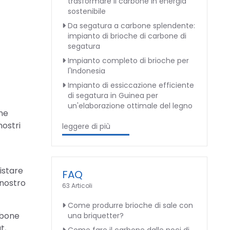
trasformare il carbone in energia
sostenibile
Da segatura a carbone splendente:
impianto di brioche di carbone di
segatura
Impianto completo di brioche per
l'Indonesia
Impianto di essiccazione efficiente
di segatura in Guinea per
un'elaborazione ottimale del legno
one
nostri
leggere di più
istare
FAQ
 nostro
63 Articoli
Come produrre brioche di sale con
rbone
una briquetter?
t,