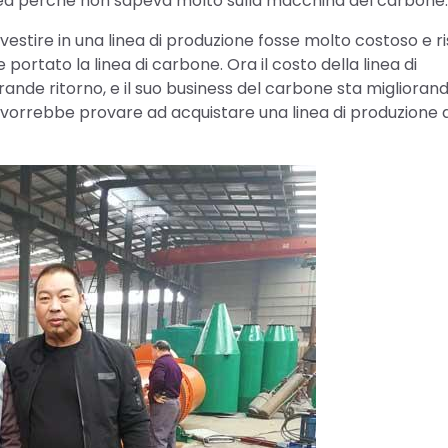
dea perché non sapeva molto sulla macchina del carbone.
estire in una linea di produzione fosse molto costoso e ri
portato la linea di carbone. Ora il costo della linea di
nde ritorno, e il suo business del carbone sta miglioran
 vorrebbe provare ad acquistare una linea di produzione d