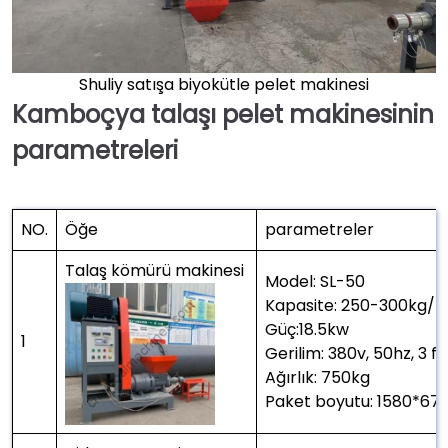
Shuliy satışa biyokütle pelet makinesi
Kamboçya talaşı pelet makinesinin
parametreleri
NO.
Öğe
parametreler
Talaş kömürü makinesi
Model: SL-50
Kapasite: 250-300kg/h
Güç:18.5kw
1
Gerilim: 380v, 50hz, 3 fa
Ağırlık: 750kg
Paket boyutu: 1580*6