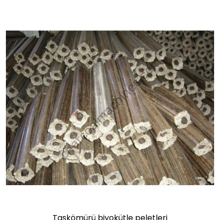
Taşkömürü biyokütle peletleri