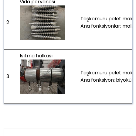
Vida pervanesi
Taşkömürü pelet makin
2
Ana fonksiyonlar: malzem
Isıtma halkası
Taşkömürü pelet makin
3
Ana fonksiyon: biyokütle 