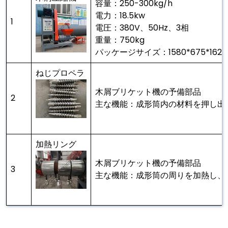
容量：250-300kg/h
電力：18.5kw
1
電圧：380V、50Hz、3相
重量：750kg
パッケージサイズ：1580*675*162
ねじプロペラ
木屑ブリケット機の予備部品
2
主な機能：成形筒内の材料を押し出
加熱リング
木屑ブリケット機の予備部品
3
主な機能：成形筒の周りを加熱し、