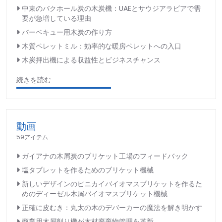
中東のバクホール炭の木炭機：UAEとサウジアラビアで需
要が急増している理由
バーベキュー用木炭の作り方
木質ペレットミル：効率的な暖房ペレットへの入口
木炭押出機による収益性とビジネスチャンス
続きを読む
動画
59アイテム
ガイアナの木屑炭のブリケット工場のフィードバック
塩タブレットを作るためのブリケット機械
新しいデザインのピニカイバイオマスブリケットを作るた
めのディーゼル木屑バイオマスブリケット機械
正確に皮むき：丸太の木のデバーカーの魔法を解き明かす
商業用木屑削り機が木材廃棄物管理を革新