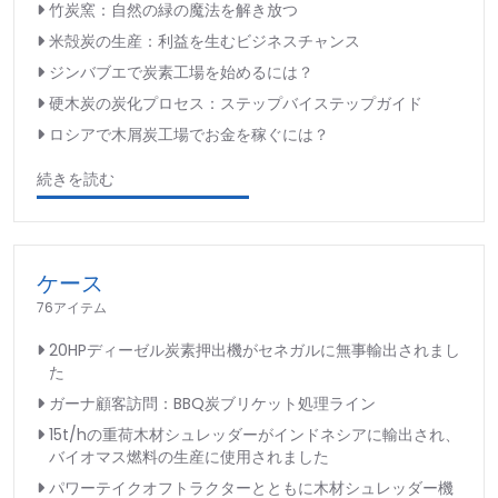
竹炭窯：自然の緑の魔法を解き放つ
米殻炭の生産：利益を生むビジネスチャンス
ジンバブエで炭素工場を始めるには？
硬木炭の炭化プロセス：ステップバイステップガイド
ロシアで木屑炭工場でお金を稼ぐには？
続きを読む
ケース
76アイテム
20HPディーゼル炭素押出機がセネガルに無事輸出されまし
た
ガーナ顧客訪問：BBQ炭ブリケット処理ライン
15t/hの重荷木材シュレッダーがインドネシアに輸出され、
バイオマス燃料の生産に使用されました
パワーテイクオフトラクターとともに木材シュレッダー機