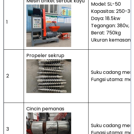
Mesin briket serbuk kayu
Model: SL-50
Kapasitas: 250-3
Daya: 18.5kw
1
Tegangan: 380v, 50
Berat: 750kg
Ukuran kemasan:
Propeler sekrup
Suku cadang mesin
2
Fungsi utama: men
Cincin pemanas
Suku cadang mesin
3
Fungsi utama: mem