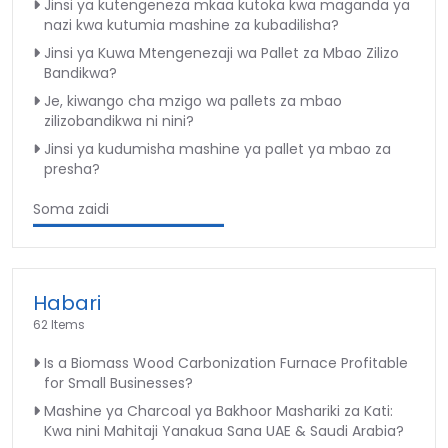
Jinsi ya kutengeneza mkaa kutoka kwa maganda ya
nazi kwa kutumia mashine za kubadilisha?
Jinsi ya Kuwa Mtengenezaji wa Pallet za Mbao Zilizo
Bandikwa?
Je, kiwango cha mzigo wa pallets za mbao
zilizobandikwa ni nini?
Jinsi ya kudumisha mashine ya pallet ya mbao za
presha?
Soma zaidi
Habari
62 Items
Is a Biomass Wood Carbonization Furnace Profitable
for Small Businesses?
Mashine ya Charcoal ya Bakhoor Mashariki za Kati:
Kwa nini Mahitaji Yanakua Sana UAE & Saudi Arabia?