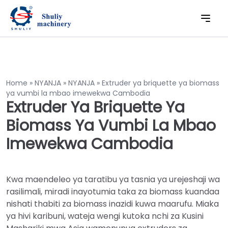
Home
»
NYANJA
»
NYANJA
»
Extruder ya briquette ya biomass
ya vumbi la mbao imewekwa Cambodia
Extruder Ya Briquette Ya
Biomass Ya Vumbi La Mbao
Imewekwa Cambodia
Kwa maendeleo ya taratibu ya tasnia ya urejeshaji wa
rasilimali, miradi inayotumia taka za biomass kuandaa
nishati thabiti za biomass inazidi kuwa maarufu. Miaka
ya hivi karibuni, wateja wengi kutoka nchi za Kusini