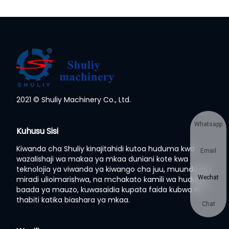
2021 © Shuliy Machinery Co., Ltd.
Whatsapp
Kuhusu Sisi
Kiwanda cha Shuliy kinajitahidi kutoa huduma kwa
Email
wazalishaji wa makaa ya mkaa duniani kote kwa
teknolojia ya viwanda ya kiwango cha juu, muundo wa
Wechat
miradi ulioimarishwa, na mchakato kamili wa huduma
baada ya mauzo, kuwasaidia kupata faida kubwa na
thabiti katika biashara ya mkaa.
Chat