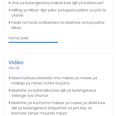
Jinsi ya kutengeneza makaa kwa ajili ya barbecue?
Milling ya Mbao: Njia yako ya kupata pellets za joto la
ufanisi
Faida na Fursa za Biashara na Mashine za Kunyosha
Mkaa
Soma zaidi
Video
Vitu 59
Maoni kuhusu kiwanda cha makaa ya mawe ya
makapi ya mbao nchini Guyana
Mashine ya kubandika kwa ajili ya kutengeneza
vidonge vya chumvi
Mashine ya kuchoma makaa ya mawe ya dizeli kwa
ajili ya kutengeneza briquettes za pini kay za
biomass zenye muundo mpya