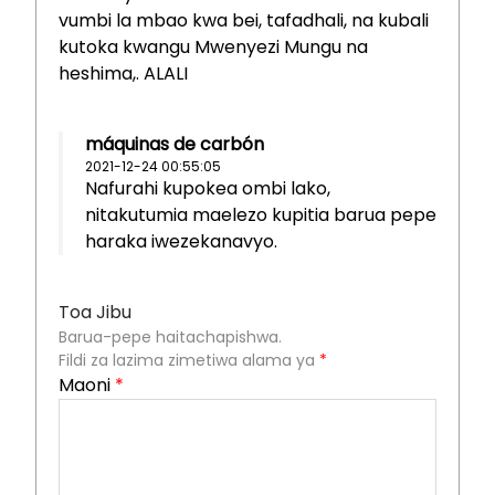
vumbi la mbao kwa bei, tafadhali, na kubali
kutoka kwangu Mwenyezi Mungu na
heshima,. ALALI
máquinas de carbón
2021-12-24 00:55:05
Nafurahi kupokea ombi lako,
nitakutumia maelezo kupitia barua pepe
haraka iwezekanavyo.
Toa Jibu
Barua-pepe haitachapishwa.
Fildi za lazima zimetiwa alama ya
*
Maoni
*