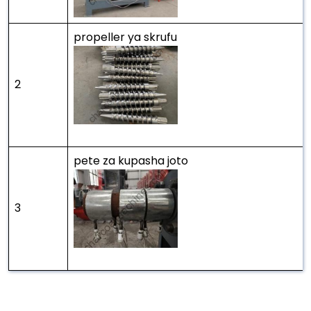
propeller ya skrufu
2
pete za kupasha joto
3