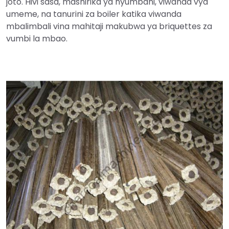
joto. Hivi sasa, mashirika ya nyumbani, viwanda vya
umeme, na tanurini za boiler katika viwanda
mbalimbali vina mahitaji makubwa ya briquettes za
vumbi la mbao.