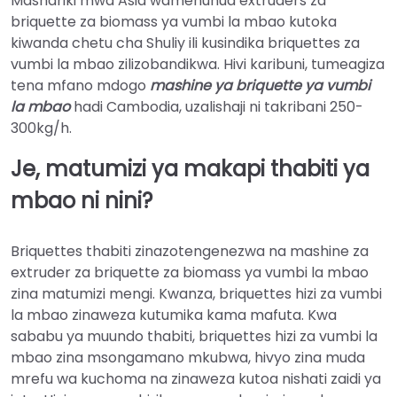
Mashariki mwa Asia wamenunua extruders za
briquette za biomass ya vumbi la mbao kutoka
kiwanda chetu cha Shuliy ili kusindika briquettes za
vumbi la mbao zilizobandikwa. Hivi karibuni, tumeagiza
tena mfano mdogo
mashine ya briquette ya vumbi
la mbao
hadi Cambodia, uzalishaji ni takribani 250-
300kg/h.
Je, matumizi ya makapi thabiti ya
mbao ni nini?
Briquettes thabiti zinazotengenezwa na mashine za
extruder za briquette za biomass ya vumbi la mbao
zina matumizi mengi. Kwanza, briquettes hizi za vumbi
la mbao zinaweza kutumika kama mafuta. Kwa
sababu ya muundo thabiti, briquettes hizi za vumbi la
mbao zina msongamano mkubwa, hivyo zina muda
mrefu wa kuchoma na zinaweza kutoa nishati zaidi ya