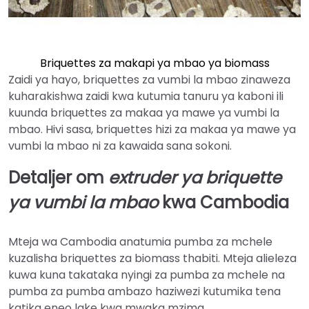
Briquettes za makapi ya mbao ya biomass
Zaidi ya hayo, briquettes za vumbi la mbao zinaweza
kuharakishwa zaidi kwa kutumia tanuru ya kaboni ili
kuunda briquettes za makaa ya mawe ya vumbi la
mbao. Hivi sasa, briquettes hizi za makaa ya mawe ya
vumbi la mbao ni za kawaida sana sokoni.
Detaljer om
extruder ya briquette
ya vumbi la mbao
kwa Cambodia
Mteja wa Cambodia anatumia pumba za mchele
kuzalisha briquettes za biomass thabiti. Mteja alieleza
kuwa kuna takataka nyingi za pumba za mchele na
pumba za pumba ambazo haziwezi kutumika tena
katika eneo lake kwa mwaka mzima.