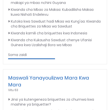
makapi ya mbao nchini Guyana
Kiwanda cha Mbao za Makaa: Kubadilisha Makaa
kuwa Nishati Endelevu
Kutoka kwa Sawdust hadi Mkaa wa Kung'aa: Kiwanda
cha Briquettes za Mkaa wa Sawdust
Kiwanda kamili cha briquettes kwa Indonesia
Kiwanda cha Kukausha Sawdust chenye Ufanisi
Guinea kwa Uzalishaji Bora wa Mbao
Soma zaidi
Maswali Yanayoulizwa Mara Kwa
Mara
Vitu 63
Jinsi ya kutengeneza briquettes za chumwa kwa
mashine ya briquetter?