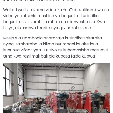
Wakati wa kutazama video za YouTube, alikumbwa na
video ya kutumia mashine ya briquette kusindika
briquettes za vumbi la mbao na alionyesha nia. Kwa
hivyo, alikusanya taarifa nyingi zinazohusiana.
Mteja wa Cambodia anatarajia kusindika takataka
nyingi za shamba la kilimo nyumbani kwake kwa
kununua vifaa vyetu. Hii siyo tu kuhamasisha matumizi
tena kwa rasilimali bali pia kupata faida kubwa.