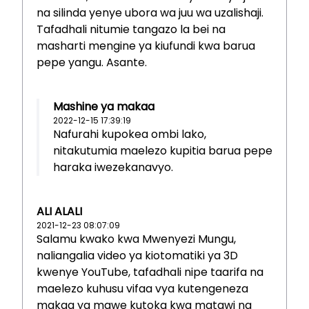
na silinda yenye ubora wa juu wa uzalishaji.
Tafadhali nitumie tangazo la bei na
masharti mengine ya kiufundi kwa barua
pepe yangu. Asante.
Mashine ya makaa
2022-12-15 17:39:19
Nafurahi kupokea ombi lako,
nitakutumia maelezo kupitia barua pepe
haraka iwezekanavyo.
ALI ALALI
2021-12-23 08:07:09
Salamu kwako kwa Mwenyezi Mungu,
naliangalia video ya kiotomatiki ya 3D
kwenye YouTube, tafadhali nipe taarifa na
maelezo kuhusu vifaa vya kutengeneza
makaa ya mawe kutoka kwa matawi na