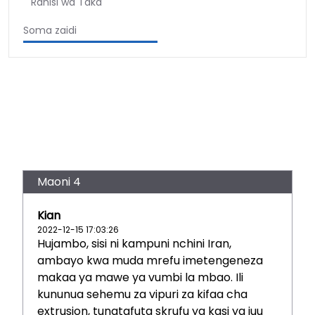
Rahisi wa Taka
Soma zaidi
Maoni 4
Kian
2022-12-15 17:03:26
Hujambo, sisi ni kampuni nchini Iran,
ambayo kwa muda mrefu imetengeneza
makaa ya mawe ya vumbi la mbao. Ili
kununua sehemu za vipuri za kifaa cha
extrusion, tunatafuta skrufu ya kasi ya juu