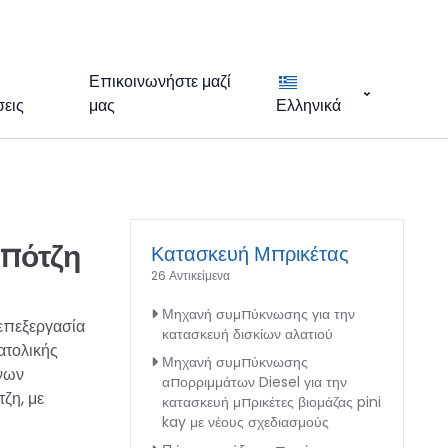
Επικοινωνήστε μαζί
εις
μας
Ελληνικά
μπότζη
Κατασκευή Μπρικέτας
26 Αντικείμενα
Μηχανή συμπύκνωσης για την
επεξεργασία
κατασκευή δισκίων αλατιού
ατολικής
Μηχανή συμπύκνωσης
ένων
απορριμμάτων Diesel για την
ζη, με
κατασκευή μπρικέτες βιομάζας pini
kay με νέους σχεδιασμούς