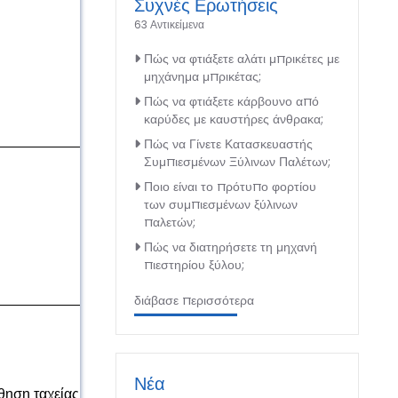
Συχνές Ερωτήσεις
63 Αντικείμενα
Πώς να φτιάξετε αλάτι μπρικέτες με
1
μηχάνημα μπρικέτας;
Πώς να φτιάξετε κάρβουνο από
καρύδες με καυστήρες άνθρακα;
Πώς να Γίνετε Κατασκευαστής
Συμπιεσμένων Ξύλινων Παλέτων;
Ποιο είναι το πρότυπο φορτίου
των συμπιεσμένων ξύλινων
παλετών;
2
Πώς να διατηρήσετε τη μηχανή
πιεστηρίου ξύλου;
διάβασε περισσότερα
Νέα
1
οώθηση ταχείας πυρόλυσης των πρώτων υλών βιομάζας.