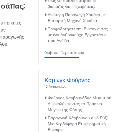
Πώς να φτιάξετε μπρικέτες
 σάπας;
βιομάζας για επιχειρήσεις;
Ανώτερη Παραγωγή Χουάκα με
Εμπορική Μηχανή Χουάκα
 μπρικέτες
Τροφοδοτήστε την Επιτυχία σας
ουν
με ένα Ανθρακούχο Εργοστάσιο
α παραγωγής
που Ανθίζει
λου.
διάβασε περισσότερα
Κάμινγκ Φούρνος
12 Αντικείμενα
Φούρνος Καρβουνάδας Μπαμπού:
Αποκαλύπτοντας το Πράσινο
Μαγεία της Φύσης
Παραγωγή Κάρβουνου από Ρύζι:
Μια Κερδοφόρα Επιχειρηματική
Ευκαιρία