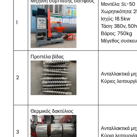
Μηχανή συμπίεσης σάπφους
Μοντέλο: SL-50
Χωρητικότητα: 
Ισχύς: 18.5kw
1
Τάση: 380v, 50h
Βάρος: 750kg
Μέγεθος συσκε
Προπέλα βίδας
Ανταλλακτικά μη
2
Κύριες λειτουργ
Θερμικός δακτύλιος
Ανταλλακτικά μη
3
Κύρια λειτουργί