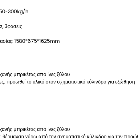
250-300kg/h
z, 3φάσεις
υασίας: 1580*675*1625mm
χανής μπρικέτας από ίνες ξύλου
ίες: προωθεί το υλικό στον σχηματιστικό κύλινδρο για εξώθηση
χανής μπρικέτας από ίνες ξύλου
α: θέρμανση γύρω από τον σχηματιστικό κύλινδρο για την πρ