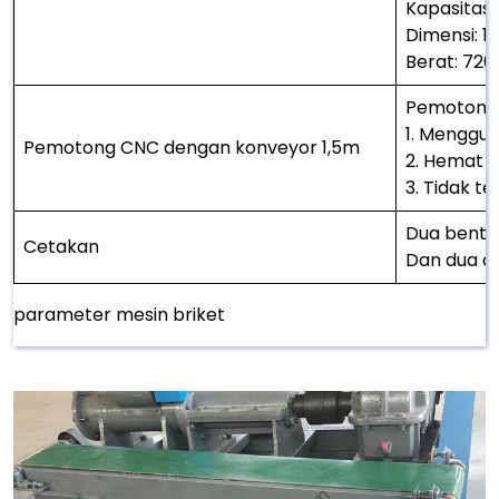
Kapasitas:
Dimensi: 1,
Berat: 72
Pemotong 
1. Menggu
Pemotong CNC dengan konveyor 1,5m
2. Hemat r
3. Tidak 
Dua bentu
Cetakan
Dan dua c
parameter mesin briket