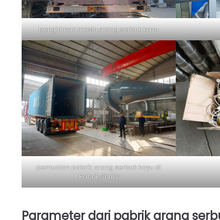
pengiriman mesin arang serbuk kayu
pemuatan pabrik arang serbuk kayu di
Pabrik Shuliy
Parameter dari pabrik arang se