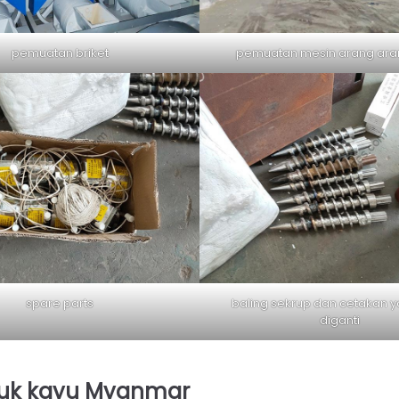
pemuatan briket
pemuatan mesin arang ara
spare parts
baling sekrup dan cetakan y
diganti
rbuk kayu Myanmar