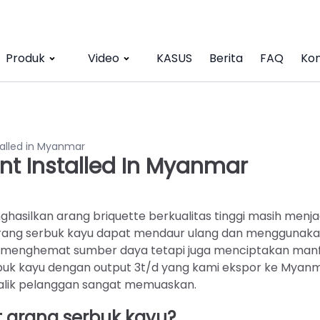
Produk
Video
KASUS
Berita
FAQ
Kon
talled in Myanmar
nt Installed In Myanmar
silkan arang briquette berkualitas tinggi masih menjad
k arang serbuk kayu dapat mendaur ulang dan menggunak
ya menghemat sumber daya tetapi juga menciptakan man
buk kayu dengan output 3t/d yang kami ekspor ke Myan
 balik pelanggan sangat memuaskan.
 arang serbuk kayu?