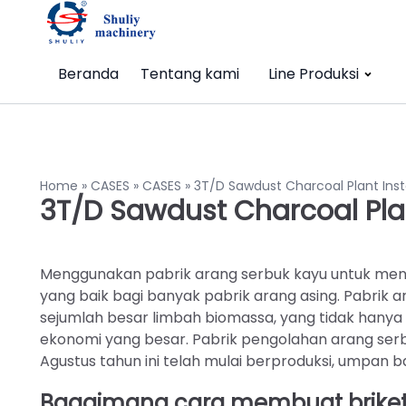
Beranda
Tentang kami
Line Produksi
Home
»
CASES
»
CASES
»
3T/D Sawdust Charcoal Plant Ins
3T/D Sawdust Charcoal Pla
Menggunakan pabrik arang serbuk kayu untuk mengha
yang baik bagi banyak pabrik arang asing. Pabri
sejumlah besar limbah biomassa, yang tidak han
ekonomi yang besar. Pabrik pengolahan arang ser
Agustus tahun ini telah mulai berproduksi, umpan
Bagaimana cara membuat briket