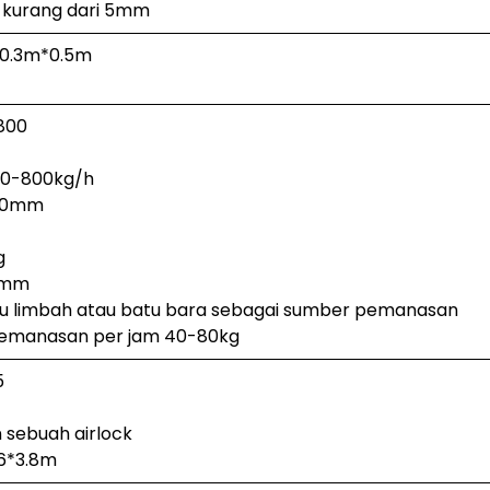
: kurang dari 5mm
*0.3m*0.5m
800
00-800kg/h
800mm
g
8mm
u limbah atau batu bara sebagai sumber pemanasan
emanasan per jam 40-80kg
5
sebuah airlock
.6*3.8m