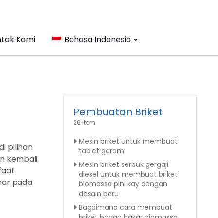
tak Kami
Bahasa Indonesia
Pembuatan Briket
26 Item
Mesin briket untuk membuat
i pilihan
tablet garam
an kembali
Mesin briket serbuk gergaji
faat
diesel untuk membuat briket
mar pada
biomassa pini kay dengan
desain baru
Bagaimana cara membuat
briket bahan bakar biomassa