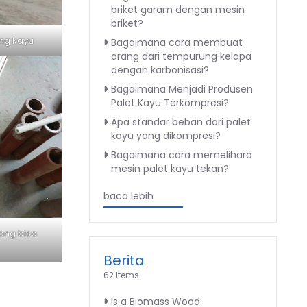
briket garam dengan mesin
briket?
ng kayu
Bagaimana cara membuat
arang dari tempurung kelapa
dengan karbonisasi?
Bagaimana Menjadi Produsen
Palet Kayu Terkompresi?
Apa standar beban dari palet
kayu yang dikompresi?
Bagaimana cara memelihara
mesin palet kayu tekan?
baca lebih
ang bisa
Berita
62 Items
Is a Biomass Wood