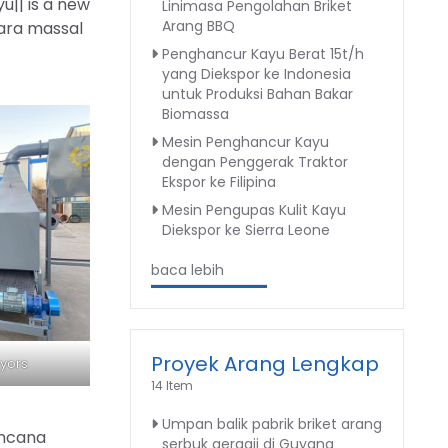
|| is a new
Linimasa Pengolahan Briket
Arang BBQ
ara massal
Penghancur Kayu Berat 15t/h
yang Diekspor ke Indonesia
untuk Produksi Bahan Bakar
Biomassa
Mesin Penghancur Kayu
dengan Penggerak Traktor
Ekspor ke Filipina
Mesin Pengupas Kulit Kayu
Diekspor ke Sierra Leone
baca lebih
Proyek Arang Lengkap
eyors
14 Item
Umpan balik pabrik briket arang
encana
serbuk gergaji di Guyana