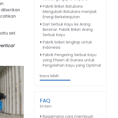
an
Pabrik Briket Batubara:
diberikan
Mengubah Batubara menjadi
ecahkan
Energi Berkelanjutan
Dari Serbuk Kayu ke Arang
Bersinar: Pabrik Briket Arang
atu set
Serbuk Kayu
Pabrik briket lengkap untuk
vertical
Indonesia
Pabrik Pengering Serbuk Kayu
yang Efisien di Guinea untuk
Pengolahan Kayu yang Optimal
baca lebih
FAQ
63 Item
Bagaimana cara membuat